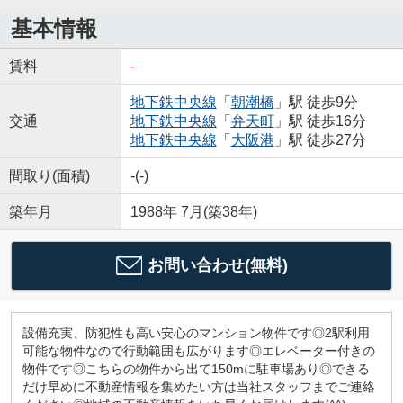
基本情報
賃料
-
地下鉄中央線
「
朝潮橋
」駅 徒歩9分
交通
地下鉄中央線
「
弁天町
」駅 徒歩16分
地下鉄中央線
「
大阪港
」駅 徒歩27分
間取り(面積)
-(-)
築年月
1988年 7月(築38年)
お問い合わせ(無料)
設備充実、防犯性も高い安心のマンション物件です◎2駅利用
可能な物件なので行動範囲も広がります◎エレベーター付きの
物件です◎こちらの物件から出て150mに駐車場あり◎できる
だけ早めに不動産情報を集めたい方は当社スタッフまでご連絡