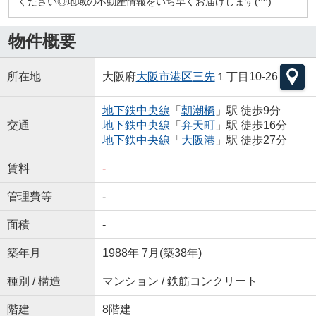
ください◎地域の不動産情報をいち早くお届けします(^^)
物件概要
所在地
大阪府
大阪市港区
三先
１丁目10-26
地下鉄中央線
「
朝潮橋
」駅 徒歩9分
交通
地下鉄中央線
「
弁天町
」駅 徒歩16分
地下鉄中央線
「
大阪港
」駅 徒歩27分
賃料
-
管理費等
-
面積
-
築年月
1988年 7月(築38年)
種別 / 構造
マンション / 鉄筋コンクリート
階建
8階建