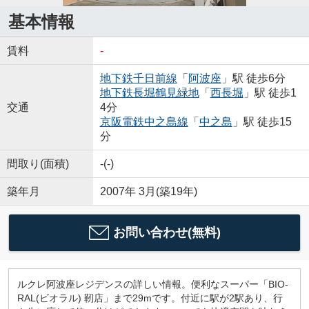
基本情報
賃料
-
地下鉄千日前線
「
阿波座
」駅 徒歩6分
地下鉄長堀鶴見緑地
「
西長堀
」駅 徒歩1
交通
4分
京阪電鉄中之島線
「
中之島
」駅 徒歩15
分
間取り(面積)
-(-)
築年月
2007年 3月(築19年)
お問い合わせ(無料)
ルクレ阿波座レジデンスの詳しい情報。便利なスーパー「BIO-
RAL(ビオラル) 靭店」まで29mです。付近に駅が2駅あり、行