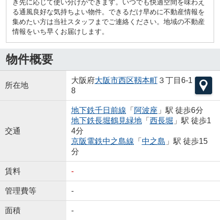
き先に応じて使い分けができます。いつでも快適空間を味わえ
る通風良好な気持ちよい物件。できるだけ早めに不動産情報を
集めたい方は当社スタッフまでご連絡ください。地域の不動産
情報をいち早くお届けします。
物件概要
大阪府
大阪市西区
靱本町
３丁目6-1
所在地
8
地下鉄千日前線
「
阿波座
」駅 徒歩6分
地下鉄長堀鶴見緑地
「
西長堀
」駅 徒歩1
交通
4分
京阪電鉄中之島線
「
中之島
」駅 徒歩15
分
賃料
-
管理費等
-
面積
-