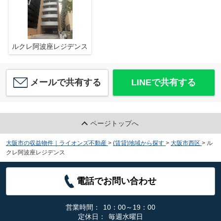
ルクレ阿波座レジデンス
メールで共有する
LINEで共有する
ページトップへ
大阪市の収益物件｜ライオンズ不動産
>
(賃貸)地域から探す
>
大阪市西区
>
ル
クレ阿波座レジデンス
電話でお問い合わせ
営業時間：
10：00～19：00
定休日：
毎週水曜日