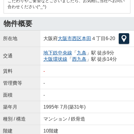
こだわりやご要望などございましたら、お気軽に当社へお問い
合わせください(^_^)
物件概要
所在地
大阪府
大阪市西区
本田
４丁目6-20
地下鉄中央線
「
九条
」駅 徒歩9分
交通
大阪環状線
「
西九条
」駅 徒歩14分
賃料
-
管理費等
-
面積
-
築年月
1995年 7月(築31年)
種別 / 構造
マンション / 鉄骨造
階建
10階建