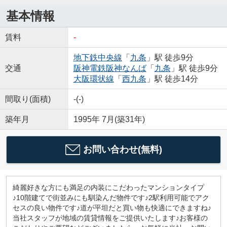
基本情報
賃料
-
地下鉄中央線
「
九条
」駅 徒歩9分
交通
阪神電鉄阪神なんば
「
九条
」駅 徒歩9分
大阪環状線
「
西九条
」駅 徒歩14分
間取り(面積)
-(-)
築年月
1995年 7月(築31年)
お問い合わせ(無料)
綺麗好きな方にも満足の内装にこだわったマンションタイプ
♪10階建てで街並みにも馴染んだ物件です♪2駅利用可能でアク
セスの良い物件です♪道が平坦だと買い物も快適にできますね♪
当社スタッフが地域の賃貸情報をご提供いたします♪お客様の