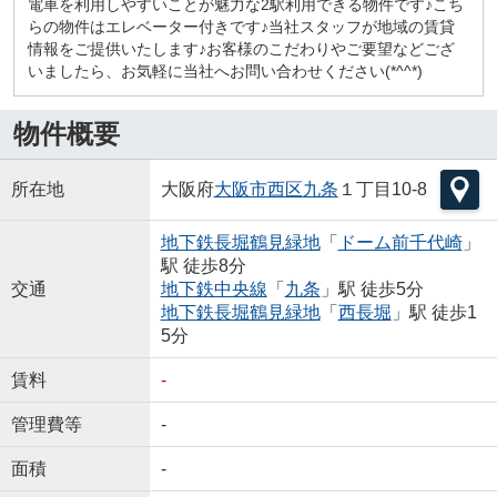
電車を利用しやすいことが魅力な2駅利用できる物件です♪こち
らの物件はエレベーター付きです♪当社スタッフが地域の賃貸
情報をご提供いたします♪お客様のこだわりやご要望などござ
いましたら、お気軽に当社へお問い合わせください(*^^*)
物件概要
所在地
大阪府
大阪市西区
九条
１丁目10-8
地下鉄長堀鶴見緑地
「
ドーム前千代崎
」
駅 徒歩8分
交通
地下鉄中央線
「
九条
」駅 徒歩5分
地下鉄長堀鶴見緑地
「
西長堀
」駅 徒歩1
5分
賃料
-
管理費等
-
面積
-