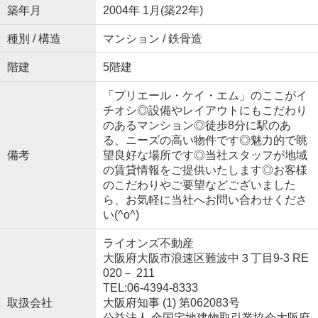
築年月
2004年 1月(築22年)
種別 / 構造
マンション / 鉄骨造
階建
5階建
「プリエール・ケイ・エム」のここがイ
チオシ◎設備やレイアウトにもこだわり
のあるマンション◎徒歩8分に駅のあ
る、ニーズの高い物件です◎魅力的で眺
備考
望良好な場所です◎当社スタッフが地域
の賃貸情報をご提供いたします◎お客様
のこだわりやご要望などございました
ら、お気軽に当社へお問い合わせくださ
い(^o^)
ライオンズ不動産
大阪府大阪市浪速区難波中３丁目9-3 RE
020－ 211
TEL:06-4394-8333
取扱会社
大阪府知事 (1) 第062083号
公益法人 全国宅地建物取引業協会大阪府