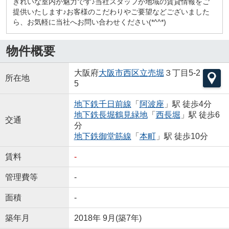
きれいな室内が魅力です♪当社スタッフが地域の賃貸情報をご
提供いたします♪お客様のこだわりやご要望などございました
ら、お気軽に当社へお問い合わせください(*^^*)
物件概要
大阪府
大阪市西区
立売堀
３丁目5-2
所在地
5
地下鉄千日前線
「
阿波座
」駅 徒歩4分
地下鉄長堀鶴見緑地
「
西長堀
」駅 徒歩6
交通
分
地下鉄御堂筋線
「
本町
」駅 徒歩10分
賃料
-
管理費等
-
面積
-
築年月
2018年 9月(築7年)