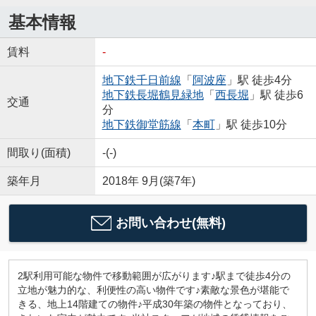
基本情報
賃料
-
地下鉄千日前線
「
阿波座
」駅 徒歩4分
地下鉄長堀鶴見緑地
「
西長堀
」駅 徒歩6
交通
分
地下鉄御堂筋線
「
本町
」駅 徒歩10分
間取り(面積)
-(-)
築年月
2018年 9月(築7年)
お問い合わせ(無料)
2駅利用可能な物件で移動範囲が広がります♪駅まで徒歩4分の
立地が魅力的な、利便性の高い物件です♪素敵な景色が堪能で
きる、地上14階建ての物件♪平成30年築の物件となっており、