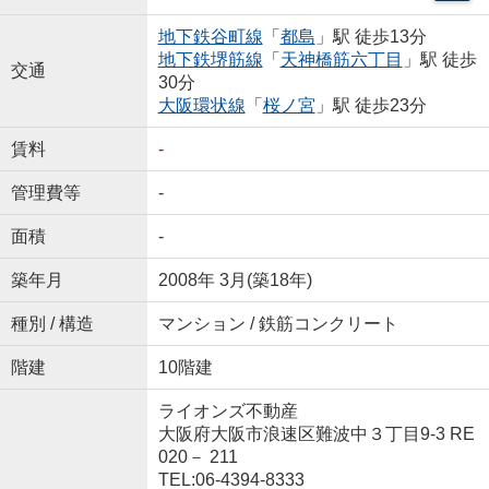
地下鉄谷町線
「
都島
」駅 徒歩13分
地下鉄堺筋線
「
天神橋筋六丁目
」駅 徒歩
交通
30分
大阪環状線
「
桜ノ宮
」駅 徒歩23分
賃料
-
管理費等
-
面積
-
築年月
2008年 3月(築18年)
種別 / 構造
マンション / 鉄筋コンクリート
階建
10階建
ライオンズ不動産
大阪府大阪市浪速区難波中３丁目9-3 RE
020－ 211
TEL:06-4394-8333