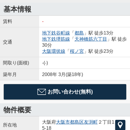
基本情報
賃料
-
地下鉄谷町線
「
都島
」駅 徒歩13分
地下鉄堺筋線
「
天神橋筋六丁目
」駅 徒歩
交通
30分
大阪環状線
「
桜ノ宮
」駅 徒歩23分
間取り(面積)
-(-)
築年月
2008年 3月(築18年)
お問い合わせ(無料)
物件概要
大阪府
大阪市都島区
友渕町
２丁目1
所在地
5-18