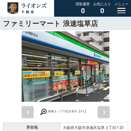
閲覧履歴
お気に入り
メニュー
0
0
ファミリーマート 浪速塩草店
前
次
画像タップで拡大表示【
1
/1】
所在地
大阪府大阪市浪速区塩草３丁目7-10