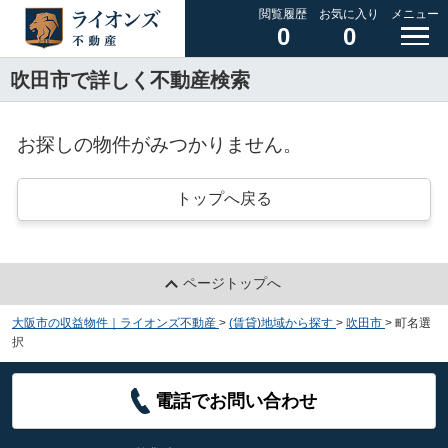
閲覧履歴
お気に入り
メニュー
0
0
吹田市で詳しく不動産検索
お探しの物件がみつかりません。
トップへ戻る
ページトップへ
大阪市の収益物件｜ライオンズ不動産
>
(賃貸)地域から探す
>
吹田市
>
町名選
択
電話でお問い合わせ