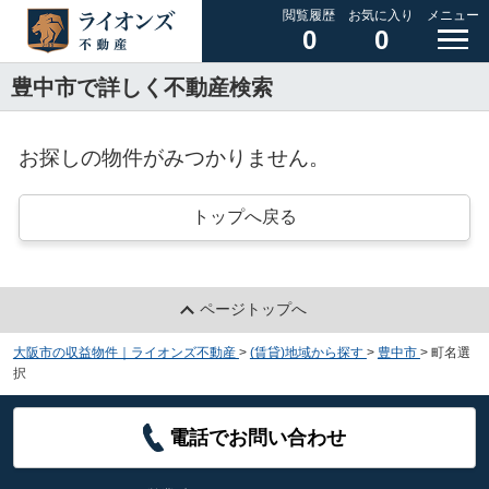
閲覧履歴
お気に入り
メニュー
0
0
豊中市で詳しく不動産検索
お探しの物件がみつかりません。
トップへ戻る
ページトップへ
大阪市の収益物件｜ライオンズ不動産
>
(賃貸)地域から探す
>
豊中市
>
町名選
択
電話でお問い合わせ