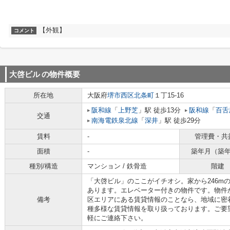
【外観】
コメント
大啓ビル
の物件概要
所在地
大阪府
堺市西区
北条町
１丁15-16
阪和線
「
上野芝
」駅 徒歩13分
阪和線
「
百舌
交通
南海電鉄泉北線
「
深井
」駅 徒歩29分
賃料
-
管理費・共
面積
-
築年月（築
種別/構造
マンション / 鉄骨造
階建
「大啓ビル」のここがイチオシ。家から246m
あります。エレベーター付きの物件です。物件か
備考
区エリアにある賃貸情報のことなら、地域に密
種多様な賃貸情報を取り扱っております。ご要
軽にご連絡下さい。