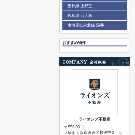
阪和線 上野芝
阪和線 百舌鳥
南海電鉄泉北線 深井
おすすめ物件
ライオンズ不動産
〒556-0011
大阪府大阪市浪速区難波中３丁目