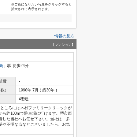
※ご覧になりたい写真をクリックすると
拡大されて表示されます。
情報の見方
【マンション】
鳥
」駅 徒歩24分
益費
-
年数）
1996年 7月 ( 築30年 )
4階建
のところには木村ファミリークリニックが
ら約100mで駐車場に行けます。堺市西
着した当社へお任せ下さい。当社は、多
望や不明な点などございましたら、お気