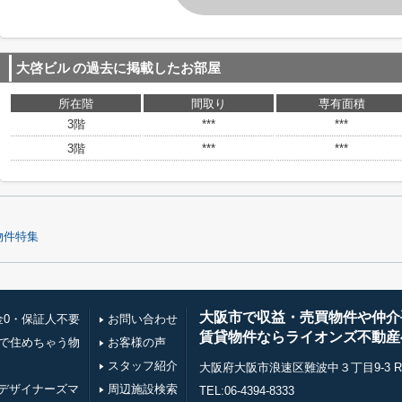
大啓ビル
の過去に掲載したお部屋
所在階
間取り
専有面積
3階
***
***
3階
***
***
物件特集
大阪市で収益・売買物件や仲介
金0・保証人不要
お問い合わせ
賃貸物件ならライオンズ不動産
万で住めちゃう物
お客様の声
スタッフ紹介
大阪府大阪市浪速区難波中３丁目9-3 RE0
デザイナーズマ
周辺施設検索
TEL:06-4394-8333