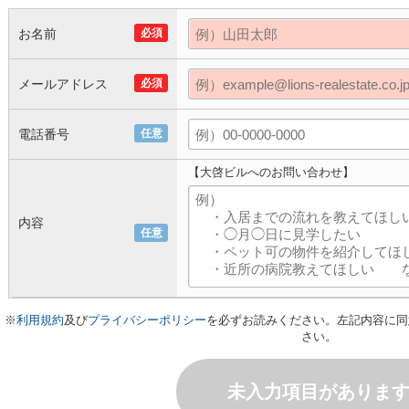
お名前
必須
メールアドレス
必須
電話番号
任意
【大啓ビルへのお問い合わせ】
内容
任意
※
利用規約
及び
プライバシーポリシー
を必ずお読みください。左記内容に同
さい。
未入力項目がありま