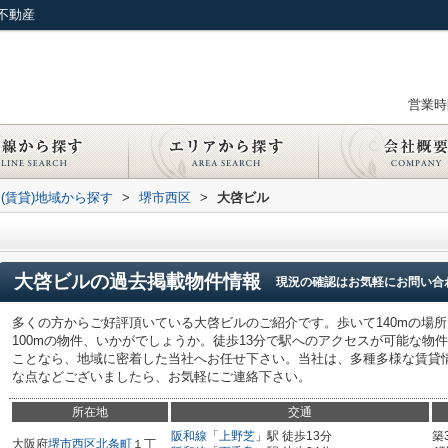
不動産
営業時間
(賃貸)地域から探す
>
堺市西区
>
大啓ビル
大啓ビル
の過去掲載物件情報
現況の確認はお気軽にお問い合
多くの方からご好評頂いている大啓ビルのご紹介です。歩いて140mの場
100mの物件、いかがでしょうか。徒歩13分で駅へのアクセスが可能な物
ことなら、地域に密着した当社へお任せ下さい。当社は、多種多様な賃貸
な点などございましたら、お気軽にご連絡下さい。
所在地
交通
阪和線
「
上野芝
」駅 徒歩13分
築
大阪府
堺市西区
北条町
１丁