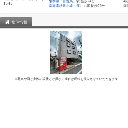
阪和線
「
百舌鳥
」駅 徒歩24分
4
15-16
南海電鉄泉北線
「
深井
」駅 徒歩29分
鉄
物件情報
※写真や図と実際の現状とが異なる場合は現状を優先させていただきます