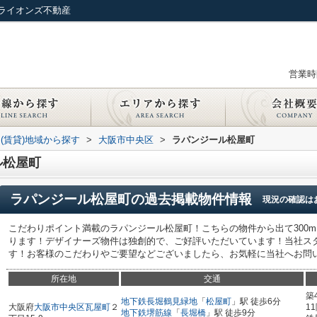
ライオンズ不動産
営業時間
(賃貸)地域から探す
>
大阪市中央区
>
ラパンジール松屋町
ル松屋町
ラパンジール松屋町
の過去掲載物件情報
現況の確認は
こだわりポイント満載のラパンジール松屋町！こちらの物件から出て300
ります！デザイナーズ物件は独創的で、ご好評いただいています！当社ス
す！お客様のこだわりやご要望などございましたら、お気軽に当社へお問い合わ
所在地
交通
築
地下鉄長堀鶴見緑地
「
松屋町
」駅 徒歩6分
大阪府
大阪市中央区
瓦屋町
２
1
地下鉄堺筋線
「
長堀橋
」駅 徒歩9分