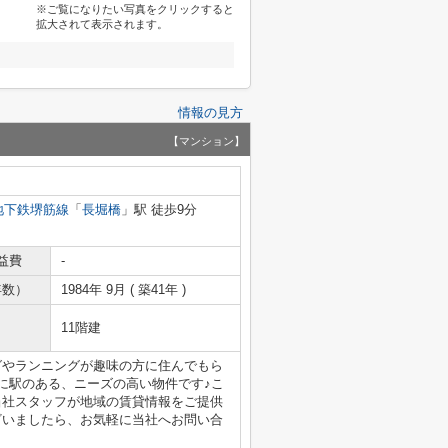
※ご覧になりたい写真をクリックすると
拡大されて表示されます。
情報の見方
【マンション】
地下鉄堺筋線
「
長堀橋
」駅 徒歩9分
益費
-
年数）
1984年 9月 ( 築41年 )
11階建
グやランニングが趣味の方に住んでもら
に駅のある、ニーズの高い物件です♪こ
当社スタッフが地域の賃貸情報をご提供
ざいましたら、お気軽に当社へお問い合