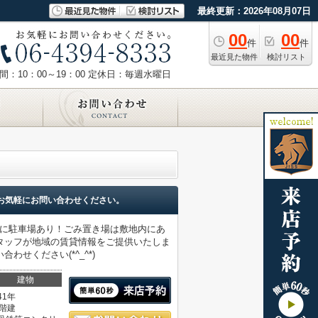
最終更新：2026年08月07日
00
00
件
件
最近見た物件
検討リスト
：10：00～19：00
定休日：毎週水曜日
お気軽にお問い合わせください。
mに駐車場あり！ごみ置き場は敷地内にあ
タッフが地域の賃貸情報をご提供いたしま
せください(*^_^*)
建物
41年
1階建