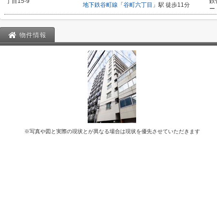
丁目15-9
鉄
地下鉄谷町線
「
谷町六丁目
」駅 徒歩11分
ー
物件情報
※写真や図と実際の現状とが異なる場合は現状を優先させていただきます