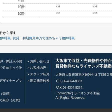
10階
***
***
10階
***
***
10階
***
***
件から探す
物件特集
賃貸｜初期費用10万で住めちゃう物件特集
大阪市で収益・売買物件や仲介
金0・保証人不要
お問い合わせ
賃貸物件ならライオンズ不動産
万で住めちゃう物
お客様の声
スタッフ紹介
大阪府大阪市浪速区難波中３丁目9-3 RE0
デザイナーズマ
周辺施設検索
TEL:06-4394-8333
FAX:06-4394-8334
Copyright(c) ライオンズ不動産
（売買）
All Rights Reserved.
の豪邸（売買）