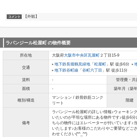
【外観】
コメント
ラパンジール松屋町
の物件概要
所在地
大阪府
大阪市中央区
瓦屋町
２丁目15-9
地下鉄長堀鶴見緑地
「
松屋町
」駅 徒歩6分
交通
地下鉄谷町線
「
谷町六丁目
」駅 徒歩11分
賃料
-
管理費・共
面積
-
築年月（築
マンション / 鉄骨鉄筋コンク
種別/構造
階建
リート
ラパンジール松屋町の詳しい情報♪ウォーキン
いたいのが平坦な場所にある物件です♪徒歩6分
備考
ちらの物件にはエレベーターが付いています♪
いたします♪お客様のこだわりやご要望などご
わせください(*^_^*)