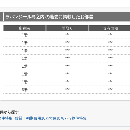
ラパンジール島之内
の過去に掲載したお部屋
所在階
間取り
専有面積
1階
***
***
1階
***
***
1階
***
***
1階
***
***
1階
***
***
1階
***
***
1階
***
***
6階
***
***
件から探す
物件特集
賃貸｜初期費用10万で住めちゃう物件特集