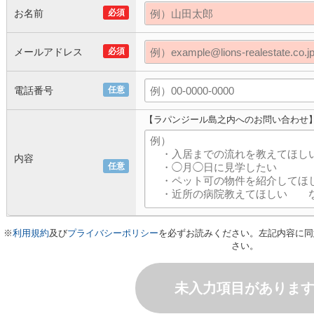
お名前
必須
メールアドレス
必須
電話番号
任意
【ラパンジール島之内へのお問い合わせ
内容
任意
※
利用規約
及び
プライバシーポリシー
を必ずお読みください。左記内容に同
さい。
未入力項目がありま