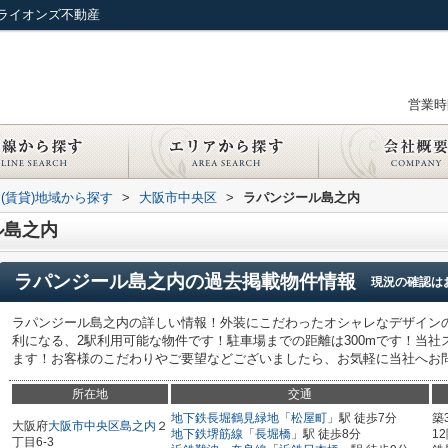
ライオンズ不動産
営業時間
(賃貸)地域から探す
>
大阪市中央区
>
ラパンジール島之内
ル島之内
ラパンジール島之内
の過去掲載物件情報
現況の確認は
ラパンジール島之内の詳しい情報！外装にこだわったオシャレなデザイン
利になる、2駅利用可能な物件です！駐車場までの距離は300mです！当
ます！お客様のこだわりやご要望などございましたら、お気軽に当社へお問い合
所在地
交通
地下鉄長堀鶴見緑地
「
松屋町
」駅 徒歩7分
築
大阪府
大阪市中央区
島之内
２
地下鉄堺筋線
「
長堀橋
」駅 徒歩8分
1
丁目6-3