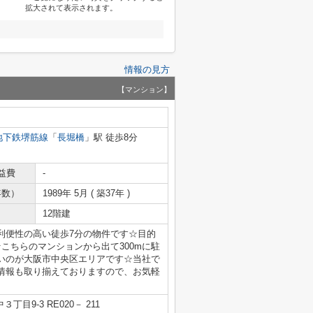
拡大されて表示されます。
情報の見方
【マンション】
地下鉄堺筋線
「
長堀橋
」駅 徒歩8分
益費
-
年数）
1989年 5月 ( 築37年 )
12階建
利便性の高い徒歩7分の物件です☆目的
こちらのマンションから出て300mに駐
いのが大阪市中央区エリアです☆当社で
情報も取り揃えておりますので、お気軽
目9-3 RE020－ 211