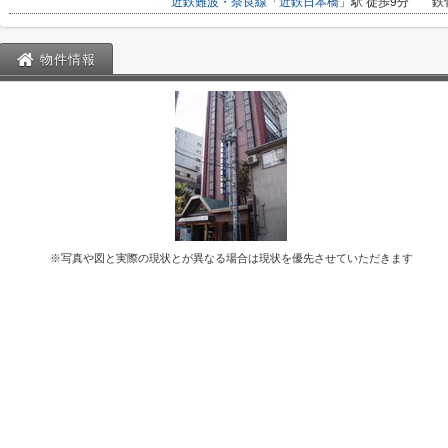
近鉄難波・奈良線
「
近鉄日本橋
」駅 徒歩9分
鉄
物件情報
※写真や図と実際の現状とが異なる場合は現状を優先させていただきます