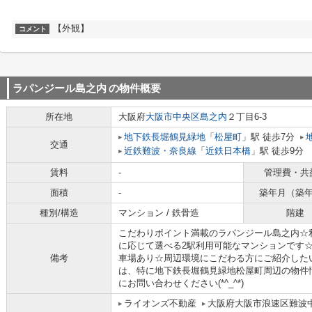
【外観】
コメント
ラパンジール島之内
の物件概要
所在地
大阪府
大阪市中央区
島之内
２丁目6-3
地下鉄長堀鶴見緑地
「
松屋町
」駅 徒歩7分
交通
近鉄難波・奈良線
「
近鉄日本橋
」駅 徒歩9分
賃料
-
管理費・共
面積
-
築年月（築
種別/構造
マンション / 鉄骨造
階建
こだわりポイント満載のラパンジール島之内☆
に応じて選べる2駅利用可能なマンションです☆
備考
車場あり☆周辺環境にこだわる方にご紹介した
は、特に地下鉄長堀鶴見緑地松屋町周辺の物件
にお問い合わせください(*^_^*)
ライオンズ不動産
大阪府大阪市浪速区難波中３丁