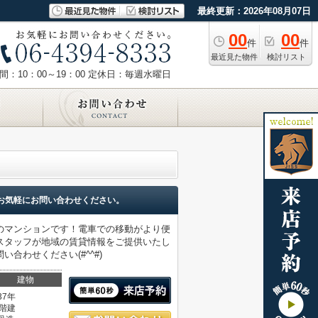
最終更新：2026年08月07日
00
00
件
件
最近見た物件
検討リスト
：10：00～19：00
定休日：毎週水曜日
お気軽にお問い合わせください。
のマンションです！電車での移動がより便
社スタッフが地域の賃貸情報をご提供いたし
わせください(#^^#)
建物
37年
2階建