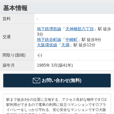
基本情報
賃料
-
地下鉄堺筋線
「
天神橋筋六丁目
」駅 徒歩
3分
交通
地下鉄谷町線
「
中崎町
」駅 徒歩9分
大阪環状線
「
天満
」駅 徒歩12分
間取り(面積)
-(-)
築年月
1985年 3月(築41年)
お問い合わせ(無料)
駅まで徒歩3分の位置に立地する、アクセス良好な物件です◎2
駅利用ができるので電車の利用に役立つマンションです◎プラ
イバシーをしっかり守れる、安心安全なマンションです◎大阪