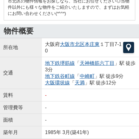
市北区の物件情報をお探しなら、当社にお任せください◎当物
件以外にも様々な物件をご紹介いたしますので、まずはお気軽
にお問い合わせください(*^^*)
物件概要
大阪府
大阪市北区
本庄東
１丁目7-1
所在地
0
地下鉄堺筋線
「
天神橋筋六丁目
」駅 徒歩
3分
交通
地下鉄谷町線
「
中崎町
」駅 徒歩9分
大阪環状線
「
天満
」駅 徒歩12分
賃料
-
管理費等
-
面積
-
築年月
1985年 3月(築41年)