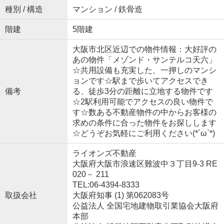
種別 / 構造
マンション / 鉄骨造
階建
5階建
大阪市北区近辺での物件情報：大好評の
あの物件「メゾンド・サンテルコ天六」
☆共用設備も充実した、一押しのマンシ
ョンです☆駅まで歩いてアクセスでき
備考
る、徒歩3分の距離に立地する物件です
☆2駅利用可能でアクセスの良い物件で
す☆数ある不動産物件の中からお客様の
求めの条件に合った物件をお探しします
☆どうぞお気軽にご利用ください(*´ω`*)
ライオンズ不動産
大阪府大阪市浪速区難波中３丁目9-3 RE
020－ 211
TEL:06-4394-8333
取扱会社
大阪府知事 (1) 第062083号
公益法人 全国宅地建物取引業協会大阪府
本部