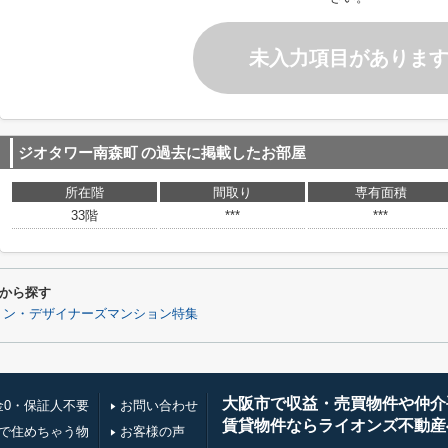
未入力項目がありま
ジオタワー南森町
の過去に掲載したお部屋
所在階
間取り
専有面積
33階
***
***
から探す
ョン・デザイナーズマンション特集
大阪市で収益・売買物件や仲介
金0・保証人不要
お問い合わせ
賃貸物件ならライオンズ不動産
万で住めちゃう物
お客様の声