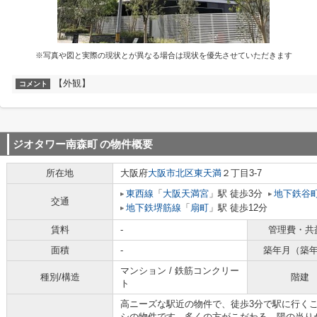
※写真や図と実際の現状とが異なる場合は現状を優先させていただきます
【外観】
コメント
ジオタワー南森町
の物件概要
所在地
大阪府
大阪市北区
東天満
２丁目3-7
東西線
「
大阪天満宮
」駅 徒歩3分
地下鉄谷
交通
地下鉄堺筋線
「
扇町
」駅 徒歩12分
賃料
-
管理費・共
面積
-
築年月（築
マンション / 鉄筋コンクリー
種別/構造
階建
ト
高ニーズな駅近の物件で、徒歩3分で駅に行くこ
シの物件です。多くの方がこだわる、陽の当り