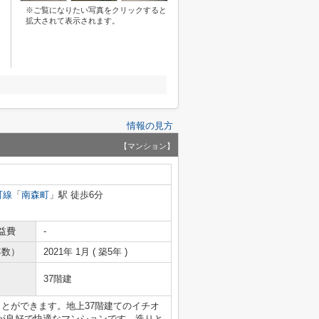
※ご覧になりたい写真をクリックすると
拡大されて表示されます。
情報の見方
【マンション】
町線
「
南森町
」駅 徒歩6分
益費
-
年数）
2021年 1月 ( 築5年 )
37階建
とができます。地上37階建てのイチオ
が良好で快適なマンションです。造りと