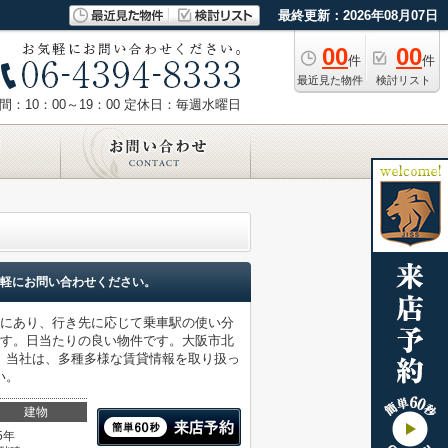
最終更新：2026年08月07日
00
00
件
件
最近見た物件
検討リスト
：10：00～19：00
定休日：毎週水曜日
軽にお問い合わせください。
所にあり、行き先に応じて乗車駅の使い分
です。日当たりの良い物件です。大阪市北
。当社は、多種多様な賃貸情報を取り扱っ
い。
建物
5年