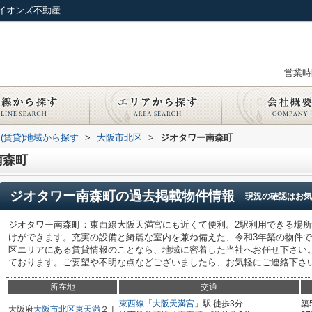
イオンズ不動産
営業時間
(賃貸)地域から探す
>
大阪市北区
>
ジオタワー南森町
南森町
ジオタワー南森町
の過去掲載物件情報
現況の確認はお気
ジオタワー南森町：東西線大阪天満宮にも近くて便利。2駅利用できる場
けができます。充実の設備と綺麗な室内を兼ね備えた、令和3年築の物件
区エリアにある賃貸情報のことなら、地域に密着した当社へお任せ下さい
ております。ご要望や不明な点などございましたら、お気軽にご連絡下さ
所在地
交通
東西線
「
大阪天満宮
」駅 徒歩3分
築
大阪府
大阪市北区
東天満
２丁