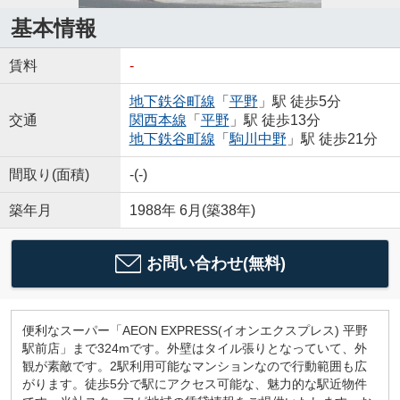
基本情報
賃料
-
地下鉄谷町線
「
平野
」駅 徒歩5分
交通
関西本線
「
平野
」駅 徒歩13分
地下鉄谷町線
「
駒川中野
」駅 徒歩21分
間取り(面積)
-(-)
築年月
1988年 6月(築38年)
お問い合わせ(無料)
便利なスーパー「AEON EXPRESS(イオンエクスプレス) 平野
駅前店」まで324mです。外壁はタイル張りとなっていて、外
観が素敵です。2駅利用可能なマンションなので行動範囲も広
がります。徒歩5分で駅にアクセス可能な、魅力的な駅近物件