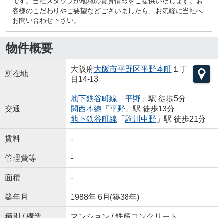
です。当社スタッフが地域の賃貸情報をご提供いたします。お
客様のこだわりやご要望などございましたら、お気軽に当社へ
お問い合わせ下さい。
物件概要
大阪府
大阪市平野区
平野本町
１丁
所在地
目14-13
地下鉄谷町線
「
平野
」駅 徒歩5分
交通
関西本線
「
平野
」駅 徒歩13分
地下鉄谷町線
「
駒川中野
」駅 徒歩21分
賃料
-
管理費等
-
面積
-
築年月
1988年 6月(築38年)
種別 / 構造
マンション / 鉄筋コンクリート