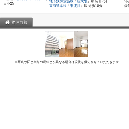
地下鉄御堂筋線
「
新大阪
」駅 徒歩7分
9
目4-25
東海道本線
「
東淀川
」駅 徒歩10分
鉄
物件情報
※写真や図と実際の現状とが異なる場合は現状を優先させていただきます