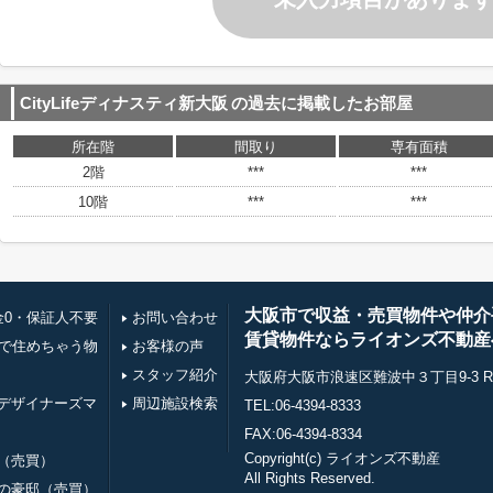
CityLifeディナスティ新大阪
の過去に掲載したお部屋
所在階
間取り
専有面積
2階
***
***
10階
***
***
大阪市で収益・売買物件や仲介
金0・保証人不要
お問い合わせ
賃貸物件ならライオンズ不動産
万で住めちゃう物
お客様の声
スタッフ紹介
大阪府大阪市浪速区難波中３丁目9-3 RE0
デザイナーズマ
周辺施設検索
TEL:06-4394-8333
FAX:06-4394-8334
Copyright(c) ライオンズ不動産
（売買）
All Rights Reserved.
の豪邸（売買）