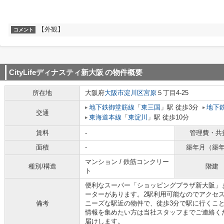
【外観】
コメント
CityLifeディナスティ新大阪
の物件概要
所在地
大阪府
大阪市淀川区
宮原
５丁目4-25
地下鉄御堂筋線
「
東三国
」駅 徒歩3分
地下
交通
東海道本線
「
東淀川
」駅 徒歩10分
賃料
-
管理費・共
面積
-
築年月（築
マンション / 鉄筋コンクリー
種別/構造
階建
ト
便利なスーパー「ショッピングプラザ新大阪」ま
ーターがあります。2駅利用可能なのでアクセ
備考
ニーズな駅近の物件で、徒歩3分で駅に行くこ
情報を集めたい方は当社スタッフまでご連絡く
届けします。