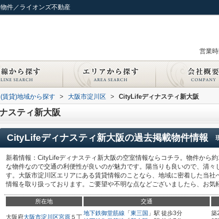
収益物件／ライオンズ不動産
営業時間
(賃貸)地域から探す
>
大阪市淀川区
>
CityLifeディナスティ新大阪
ディナスティ新大阪
CityLifeディナスティ新大阪
の過去掲載物件情報
新着情報：CityLifeディナスティ新大阪の空室情報ならコチラ。物件から
な物件なので交通の利便性が良いのが魅力です。陽当りも良いので、清々
す。大阪市淀川区エリアにある賃貸情報のことなら、地域に密着した当社
情報を取り扱っております。ご要望や不明な点などございましたら、お気
所在地
交通
地下鉄御堂筋線
「
東三国
」駅 徒歩3分
築
大阪府
大阪市淀川区
宮原
５丁