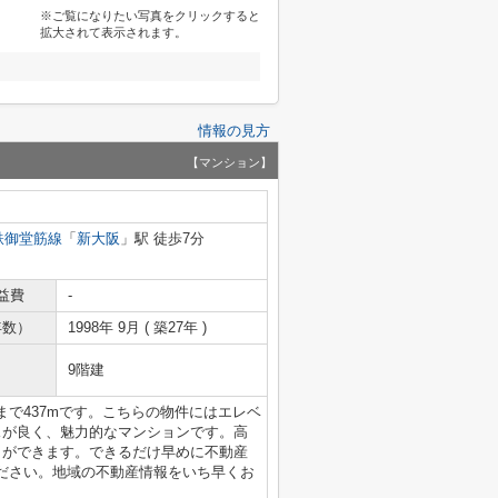
※ご覧になりたい写真をクリックすると
拡大されて表示されます。
情報の見方
【マンション】
鉄御堂筋線
「
新大阪
」駅 徒歩7分
益費
-
年数）
1998年 9月 ( 築27年 )
9階建
で437mです。こちらの物件にはエレベ
スが良く、魅力的なマンションです。高
とができます。できるだけ早めに不動産
ださい。地域の不動産情報をいち早くお