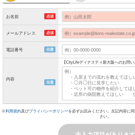
お名前
必須
メールアドレス
必須
電話番号
任意
【CityLifeディナスティ新大阪へのお問
内容
任意
※
利用規約
及び
プライバシーポリシー
を必ずお読みください。左記内容に同
さい。
未入力項目がありま