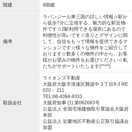
階建
6階建
ラパンジール東三国の詳しい情報☆駅か
ら徒歩7分に立地する、魅力的な駅近物
件です☆2駅利用できる場所にあるので
利便性が高いです☆造りとデザインに関
備考
して、自信をもって情報を提供できるマ
ンションです☆様々な物件をご紹介して
おります☆数多くの物件の中から、お客
様がお望みの物件をお選びください☆私
たちがサポートいたします(*^^*)
ライオンズ不動産
大阪府大阪市浪速区難波中３丁目9-3 RE
020－ 211
TEL:06-4394-8333
取扱会社
大阪府知事 (1) 第062083号
公益法人 全国宅地建物取引業協会大阪府
本部
公益法人 近畿地区不動産公正取引協議会
加盟