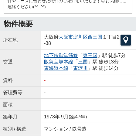
件やニーズに合わせた物件のご紹介をいたします◎お気軽にご
連絡ください(*^_^*)
物件概要
大阪府
大阪市淀川区
西三国
１丁目2
所在地
-38
地下鉄御堂筋線
「
東三国
」駅 徒歩7分
交通
阪急宝塚本線
「
三国
」駅 徒歩13分
東海道本線
「
東淀川
」駅 徒歩14分
賃料
-
管理費等
-
面積
-
築年月
1978年 9月(築47年)
種別 / 構造
マンション / 鉄骨造