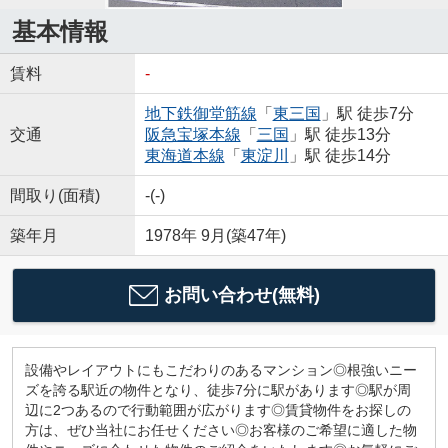
基本情報
賃料
-
地下鉄御堂筋線
「
東三国
」駅 徒歩7分
交通
阪急宝塚本線
「
三国
」駅 徒歩13分
東海道本線
「
東淀川
」駅 徒歩14分
間取り(面積)
-(-)
築年月
1978年 9月(築47年)
お問い合わせ(無料)
設備やレイアウトにもこだわりのあるマンション◎根強いニー
ズを誇る駅近の物件となり、徒歩7分に駅があります◎駅が周
辺に2つあるので行動範囲が広がります◎賃貸物件をお探しの
方は、ぜひ当社にお任せください◎お客様のご希望に適した物