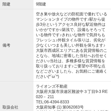
階建
9階建
空き巣や放火などの防犯面で優れている
マンションタイプの物件です♪駅から徒
歩3分というアクセス良好な駅近物件は
いかがですか♪築浅で、設備もそろって
いる物件です♪きれいな物件で気持ちも
フレッシュ♪外観タイル張りは、劣化が
備考
少なくいつまも美しい外観を保ちます♪
大阪市西成区エリアにある賃貸情報のこ
となら、地域に密着した当社へお任せく
ださい♪当社は、多種多様な賃貸情報を
取り扱っております♪ご要望や不明な点
などございましたら、お気軽にご連絡く
ださい(*´ω`*)
ライオンズ不動産
大阪府大阪市浪速区難波中３丁目9-3 RE
020－ 211
TEL:06-4394-8333
取扱会社
大阪府知事 (1) 第062083号