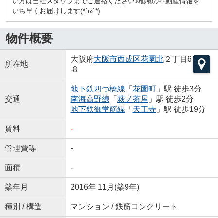
い方は当社スタッフまでご連絡ください♪地域の不動産情報を
いち早くお届けします(*´ω`*)
物件概要
大阪府
大阪市西成区
花園北
２丁目6
所在地
-8
地下鉄四つ橋線
「
花園町
」駅 徒歩3分
交通
南海高野線
「
萩ノ茶屋
」駅 徒歩2分
地下鉄御堂筋線
「
天王寺
」駅 徒歩19分
賃料
-
管理費等
-
面積
-
築年月
2016年 11月(築9年)
種別 / 構造
マンション / 鉄筋コンクリート