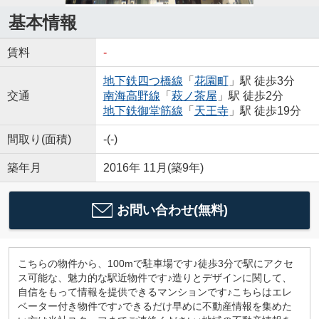
基本情報
賃料
-
地下鉄四つ橋線
「
花園町
」駅 徒歩3分
交通
南海高野線
「
萩ノ茶屋
」駅 徒歩2分
地下鉄御堂筋線
「
天王寺
」駅 徒歩19分
間取り(面積)
-(-)
築年月
2016年 11月(築9年)
お問い合わせ(無料)
こちらの物件から、100mで駐車場です♪徒歩3分で駅にアクセ
ス可能な、魅力的な駅近物件です♪造りとデザインに関して、
自信をもって情報を提供できるマンションです♪こちらはエレ
ベーター付き物件です♪できるだけ早めに不動産情報を集めた