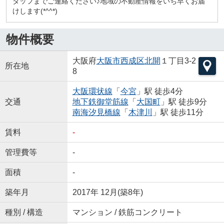
タッフまでご連絡ください♪地域の不動産情報をいち早くお届
けします(*^^*)
物件概要
大阪府
大阪市西成区
北開
１丁目3-2
所在地
8
大阪環状線
「
今宮
」駅 徒歩4分
交通
地下鉄御堂筋線
「
大国町
」駅 徒歩9分
南海汐見橋線
「
木津川
」駅 徒歩11分
賃料
-
管理費等
-
面積
-
築年月
2017年 12月(築8年)
種別 / 構造
マンション / 鉄筋コンクリート