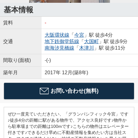
基本情報
賃料
-
大阪環状線
「
今宮
」駅 徒歩4分
交通
地下鉄御堂筋線
「
大国町
」駅 徒歩9分
南海汐見橋線
「
木津川
」駅 徒歩11分
間取り(面積)
-(-)
築年月
2017年 12月(築8年)
お問い合わせ(無料)
ぜひ一度見ていただきたい、「グランパシフィック今宮」です
♪徒歩4分の距離に駅がある物件で、アクセス良好です♪物件か
ら駐車場までの距離は100mです♪こちらの物件はエレベーター
付きです♪できるだけ早めに不動産情報を集めたい方は当社ス