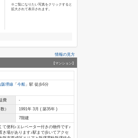
※ご覧になりたい写真をクリックすると
拡大されて表示されます。
情報の見方
【マンション】
軌阪堺線
「
今船
」駅 徒歩6分
益費
-
年数）
1991年 3月 ( 築35年 )
7階建
くて便利♪エレベーター付きの物件です♪
置き場があります♪駅まで歩いてアクセ
♪大阪市西成区エリアと阪堺電軌阪堺線今