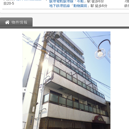
阪堺電軌阪堺線
「
今船
」駅 徒歩6分
7
目20-5
地下鉄堺筋線
「
動物園前
」駅 徒歩6分
鉄
物件情報