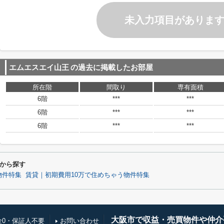
未入力項目がありま
エムエスエイ山王
の過去に掲載したお部屋
所在階
間取り
専有面積
6階
***
***
6階
***
***
6階
***
***
から探す
物件特集
賃貸｜初期費用10万で住めちゃう物件特集
大阪市で収益・売買物件や仲介
金0・保証人不要
お問い合わせ