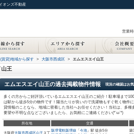
イオンズ不動産
営業時間
(賃貸)地域から探す
>
大阪市西成区
>
エムエスエイ山王
イ山王
エムエスエイ山王
の過去掲載物件情報
現況の確認はお気
多くの方からご好評頂いているエムエスエイ山王のご紹介！駐車場まで10
は駅から徒歩5分の物件です！陽当たりが良いので洗濯物もすぐ乾く物件
貸情報のことなら、地域に密着した当社へお任せください！当社は、多種
要望や不明な点などございましたら、お気軽にご連絡ください(*´ω`*)
所在地
交通
阪堺電軌阪堺線
「
今池
」駅 徒歩5分
築
大阪府
大阪市西成区
山王
３丁