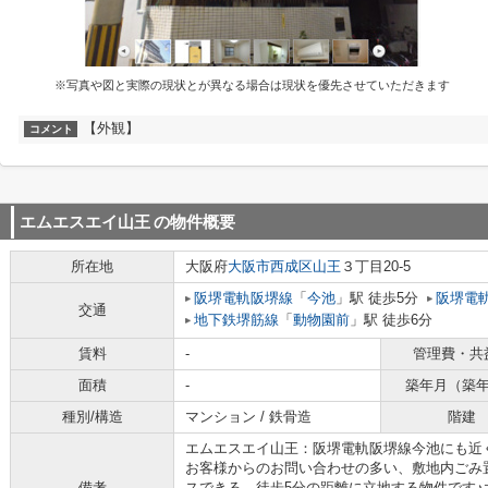
※写真や図と実際の現状とが異なる場合は現状を優先させていただきます
【外観】
コメント
エムエスエイ山王
の物件概要
所在地
大阪府
大阪市西成区
山王
３丁目20-5
阪堺電軌阪堺線
「
今池
」駅 徒歩5分
阪堺電
交通
地下鉄堺筋線
「
動物園前
」駅 徒歩6分
賃料
-
管理費・共
面積
-
築年月（築
種別/構造
マンション / 鉄骨造
階建
エムエスエイ山王：阪堺電軌阪堺線今池にも近
お客様からのお問い合わせの多い、敷地内ごみ
備考
スできる、徒歩5分の距離に立地する物件です