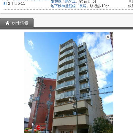
阪和線
「
鶴ケ丘
」駅 徒歩1分
1
町
２丁目5-11
地下鉄御堂筋線
「
長居
」駅 徒歩10分
鉄
物件情報