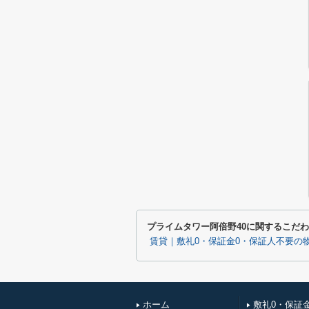
プライムタワー阿倍野40に関するこだ
賃貸｜敷礼0・保証金0・保証人不要の
ホーム
敷礼0・保証