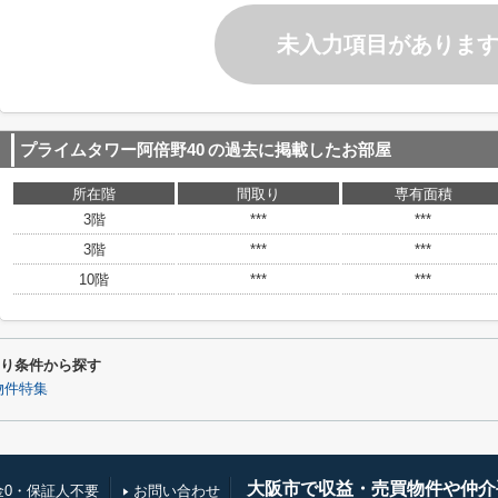
未入力項目がありま
プライムタワー阿倍野40
の過去に掲載したお部屋
所在階
間取り
専有面積
3階
***
***
3階
***
***
10階
***
***
わり条件から探す
物件特集
大阪市で収益・売買物件や仲介
金0・保証人不要
お問い合わせ