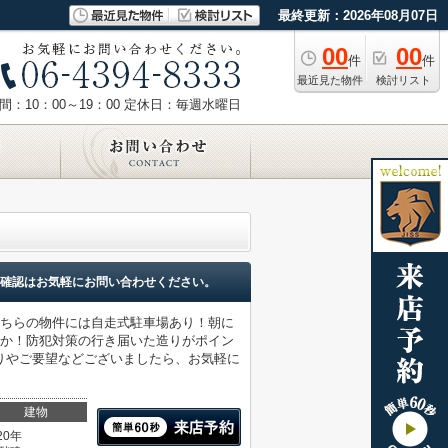
最終更新：2026年08月07日
00
00
件
件
最近見た物件
検討リスト
：10：00～19：00
定休日：毎週水曜日
確認はお気軽にお問い合わせください。
こちらの物件には自走式駐車場あり！朝に
うか！防犯対策の行き届いた造りがポイン
りやご要望などございましたら、お気軽に
建物
20年