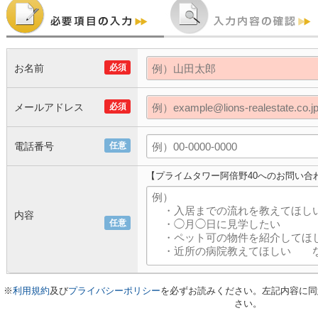
お名前
必須
メールアドレス
必須
電話番号
任意
【プライムタワー阿倍野40へのお問い合
内容
任意
※
利用規約
及び
プライバシーポリシー
を必ずお読みください。左記内容に同
さい。