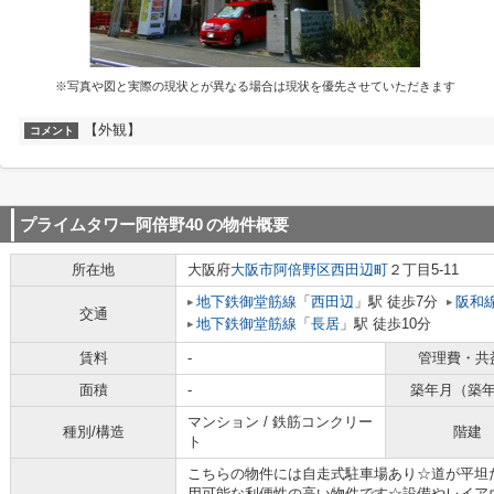
※写真や図と実際の現状とが異なる場合は現状を優先させていただきます
【外観】
コメント
プライムタワー阿倍野40
の物件概要
所在地
大阪府
大阪市阿倍野区
西田辺町
２丁目5-11
地下鉄御堂筋線
「
西田辺
」駅 徒歩7分
阪和
交通
地下鉄御堂筋線
「
長居
」駅 徒歩10分
賃料
-
管理費・共
面積
-
築年月（築
マンション / 鉄筋コンクリー
種別/構造
階建
ト
こちらの物件には自走式駐車場あり☆道が平坦
用可能な利便性の高い物件です☆設備やレイア