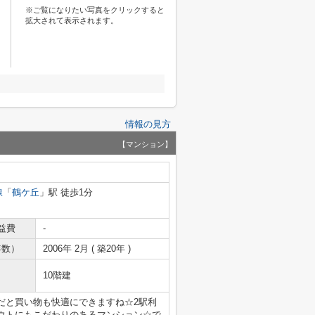
※ご覧になりたい写真をクリックすると
拡大されて表示されます。
情報の見方
【マンション】
線
「
鶴ケ丘
」駅 徒歩1分
益費
-
年数）
2006年 2月 ( 築20年 )
10階建
だと買い物も快適にできますね☆2駅利
ウトにもこだわりのあるマンション☆で