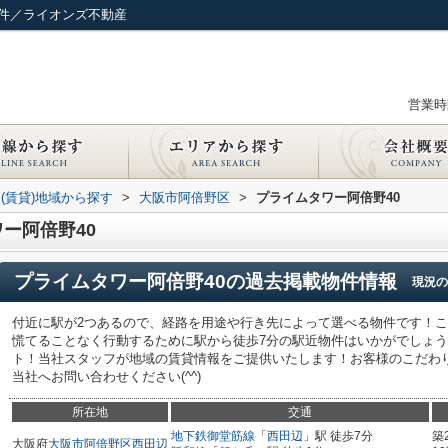
物件／ライオンズ不動産
営業時間
(賃貸)地域から探す
>
大阪市阿倍野区
>
プライムタワー阿倍野40
ー阿倍野40
プライムタワー阿倍野40
の過去掲載物件情報
現況の
付近に駅が2つあるので、経路を用途や行き先によって選べる物件です！
慌てることなく行動するために駅から徒歩7分の駅近物件はいかがでしょ
ト！当社スタッフが地域の賃貸情報をご提供いたします！お客様のこだわ
当社へお問い合わせください(^^)
所在地
交通
地下鉄御堂筋線
「
西田辺
」駅 徒歩7分
築
大阪府
大阪市阿倍野区
西田辺