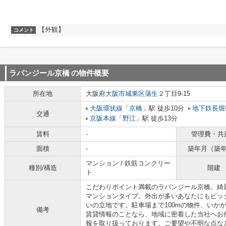
【外観】
コメント
ラパンジール京橋
の物件概要
所在地
大阪府
大阪市城東区
蒲生
２丁目9-15
大阪環状線
「
京橋
」駅 徒歩10分
地下鉄長堀
交通
京阪本線
「
野江
」駅 徒歩13分
賃料
-
管理費・共
面積
-
築年月（築
マンション / 鉄筋コンクリー
種別/構造
階建
ト
こだわりポイント満載のラパンジール京橋。綺
マンションタイプ。外出が多いあなたにもピッ
いの立地です。駐車場まで100mの物件、いか
備考
賃貸情報のことなら、地域に密着した当社へお
報を取り扱っております。ご要望や不明な点な