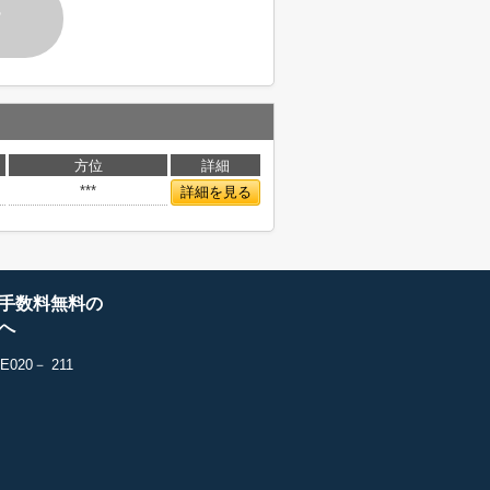
す
方位
詳細
***
詳細を見る
手数料無料の
へ
20－ 211