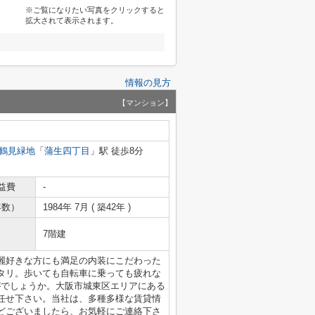
※ご覧になりたい写真をクリックすると
拡大されて表示されます。
情報の見方
【マンション】
鶴見緑地
「
蒲生四丁目
」駅 徒歩8分
益費
-
年数）
1984年 7月 ( 築42年 )
7階建
麗好きな方にも満足の内装にこだわった
タリ。歩いても自転車に乗っても疲れな
がでしょうか。大阪市城東区エリアにある
任せ下さい。当社は、多種多様な賃貸情
どございましたら、お気軽にご連絡下さ