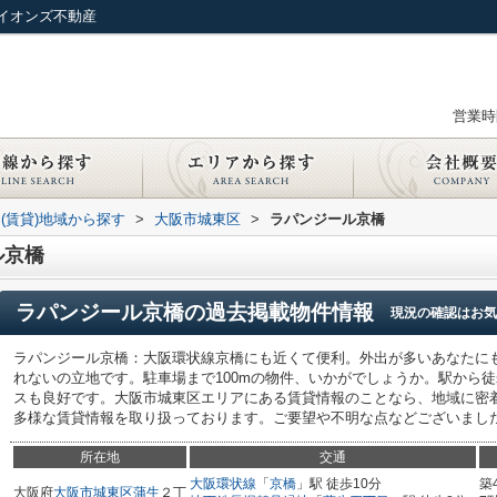
イオンズ不動産
営業時間
(賃貸)地域から探す
>
大阪市城東区
>
ラパンジール京橋
ル京橋
ラパンジール京橋
の過去掲載物件情報
現況の確認はお気
ラパンジール京橋：大阪環状線京橋にも近くて便利。外出が多いあなたに
れないの立地です。駐車場まで100mの物件、いかがでしょうか。駅から徒
スも良好です。大阪市城東区エリアにある賃貸情報のことなら、地域に密
多様な賃貸情報を取り扱っております。ご要望や不明な点などございまし
所在地
交通
大阪環状線
「
京橋
」駅 徒歩10分
築
大阪府
大阪市城東区
蒲生
２丁