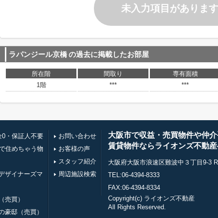
未入力項目がありま
ラパンジール京橋
の過去に掲載したお部屋
所在階
間取り
専有面積
1階
***
***
大阪市で収益・売買物件や仲介
金0・保証人不要
お問い合わせ
賃貸物件ならライオンズ不動産
万で住めちゃう物
お客様の声
スタッフ紹介
大阪府大阪市浪速区難波中３丁目9-3 RE0
デザイナーズマ
周辺施設検索
TEL:06-4394-8333
FAX:06-4394-8334
Copyright(c) ライオンズ不動産
（売買）
All Rights Reserved.
の豪邸（売買）