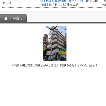
地下鉄長堀鶴見緑地
「
蒲生四丁目
」駅 徒歩8分
7
目9-15
京阪本線
「
野江
」駅 徒歩13分
鉄
物件情報
※写真や図と実際の現状とが異なる場合は現状を優先させていただきます