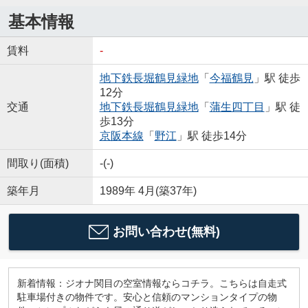
基本情報
賃料
-
地下鉄長堀鶴見緑地
「
今福鶴見
」駅 徒歩
12分
交通
地下鉄長堀鶴見緑地
「
蒲生四丁目
」駅 徒
歩13分
京阪本線
「
野江
」駅 徒歩14分
間取り(面積)
-(-)
築年月
1989年 4月(築37年)
お問い合わせ(無料)
新着情報：ジオナ関目の空室情報ならコチラ。こちらは自走式
駐車場付きの物件です。安心と信頼のマンションタイプの物