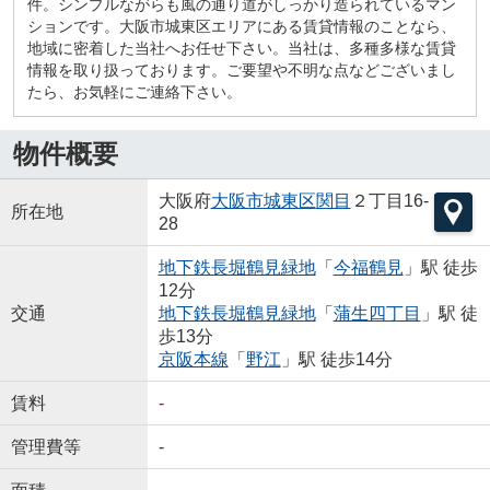
件。シンプルながらも風の通り道がしっかり造られているマン
ションです。大阪市城東区エリアにある賃貸情報のことなら、
地域に密着した当社へお任せ下さい。当社は、多種多様な賃貸
情報を取り扱っております。ご要望や不明な点などございまし
たら、お気軽にご連絡下さい。
物件概要
大阪府
大阪市城東区
関目
２丁目16-
所在地
28
地下鉄長堀鶴見緑地
「
今福鶴見
」駅 徒歩
12分
交通
地下鉄長堀鶴見緑地
「
蒲生四丁目
」駅 徒
歩13分
京阪本線
「
野江
」駅 徒歩14分
賃料
-
管理費等
-