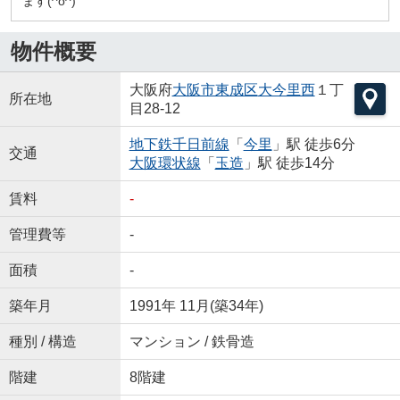
ます(^o^)
物件概要
大阪府
大阪市東成区
大今里西
１丁
所在地
目28-12
地下鉄千日前線
「
今里
」駅 徒歩6分
交通
大阪環状線
「
玉造
」駅 徒歩14分
賃料
-
管理費等
-
面積
-
築年月
1991年 11月(築34年)
種別 / 構造
マンション / 鉄骨造
階建
8階建