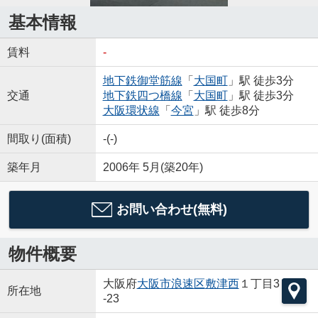
基本情報
賃料
-
地下鉄御堂筋線
「
大国町
」駅 徒歩3分
交通
地下鉄四つ橋線
「
大国町
」駅 徒歩3分
大阪環状線
「
今宮
」駅 徒歩8分
間取り(面積)
-(-)
築年月
2006年 5月(築20年)
お問い合わせ(無料)
物件概要
大阪府
大阪市浪速区
敷津西
１丁目3
所在地
-23