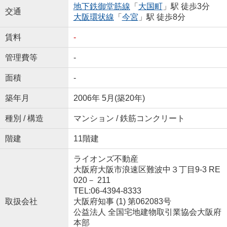
地下鉄御堂筋線
「
大国町
」駅 徒歩3分
交通
大阪環状線
「
今宮
」駅 徒歩8分
賃料
-
管理費等
-
面積
-
築年月
2006年 5月(築20年)
種別 / 構造
マンション / 鉄筋コンクリート
階建
11階建
ライオンズ不動産
大阪府大阪市浪速区難波中３丁目9-3 RE
020－ 211
TEL:06-4394-8333
取扱会社
大阪府知事 (1) 第062083号
公益法人 全国宅地建物取引業協会大阪府
本部