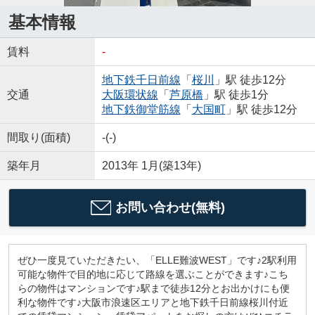
基本情報
賃料
-
地下鉄千日前線
「
桜川
」駅 徒歩12分
交通
大阪環状線
「
芦原橋
」駅 徒歩1分
地下鉄御堂筋線
「
大国町
」駅 徒歩12分
間取り(面積)
-(-)
築年月
2013年 1月(築13年)
お問い合わせ(無料)
ぜひ一度見ていただきたい、「ELLE難波WEST」です♪2駅利用
可能な物件で目的地に応じて路線を選ぶことができます♪こち
らの物件はマンションです♪駅まで徒歩12分とお出かけにも便
利な物件です♪大阪市浪速区エリアと地下鉄千日前線桜川付近