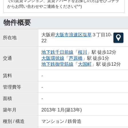
での賃貸マンション、賃貸アパートをお探しの方はぜひコチラ
からお問い合わせやご連絡をください(^^)
物件概要
大阪府
大阪市浪速区
塩草
３丁目10-
所在地
22
地下鉄千日前線
「
桜川
」駅 徒歩12分
交通
大阪環状線
「
芦原橋
」駅 徒歩1分
地下鉄御堂筋線
「
大国町
」駅 徒歩12分
賃料
-
管理費等
-
面積
-
築年月
2013年 1月(築13年)
種別 / 構造
マンション / 鉄骨造