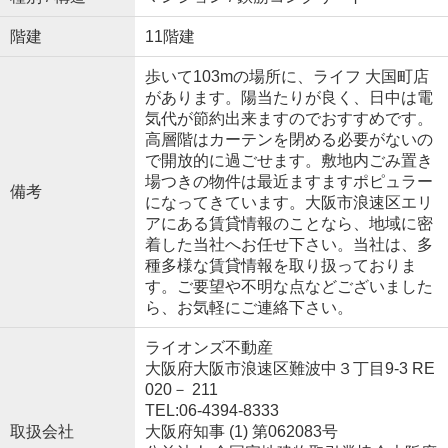
階建
11階建
歩いて103mの場所に、ライフ 大国町店
があります。陽当たりが良く、日中は電
気代が節約出来ますのでおすすめです。
高層階はカーテンを閉める必要がないの
で開放的に過ごせます。敷地内ごみ置き
場つきの物件は最近ますますポピュラー
備考
になってきています。大阪市浪速区エリ
アにある賃貸情報のことなら、地域に密
着した当社へお任せ下さい。当社は、多
種多様な賃貸情報を取り扱っておりま
す。ご要望や不明な点などございました
ら、お気軽にご連絡下さい。
ライオンズ不動産
大阪府大阪市浪速区難波中３丁目9-3 RE
020－ 211
TEL:06-4394-8333
取扱会社
大阪府知事 (1) 第062083号