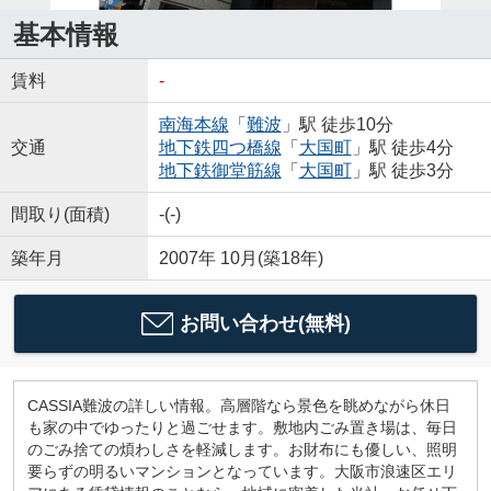
基本情報
賃料
-
南海本線
「
難波
」駅 徒歩10分
交通
地下鉄四つ橋線
「
大国町
」駅 徒歩4分
地下鉄御堂筋線
「
大国町
」駅 徒歩3分
間取り(面積)
-(-)
築年月
2007年 10月(築18年)
お問い合わせ(無料)
CASSIA難波の詳しい情報。高層階なら景色を眺めながら休日
も家の中でゆったりと過ごせます。敷地内ごみ置き場は、毎日
のごみ捨ての煩わしさを軽減します。お財布にも優しい、照明
要らずの明るいマンションとなっています。大阪市浪速区エリ