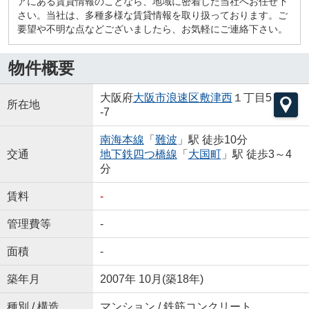
アにある賃貸情報のことなら、地域に密着した当社へお任せ下
さい。当社は、多種多様な賃貸情報を取り扱っております。ご
要望や不明な点などございましたら、お気軽にご連絡下さい。
物件概要
大阪府
大阪市浪速区
敷津西
１丁目5
所在地
-7
南海本線
「
難波
」駅 徒歩10分
交通
地下鉄四つ橋線
「
大国町
」駅 徒歩3～4
分
賃料
-
管理費等
-
面積
-
築年月
2007年 10月(築18年)
種別 / 構造
マンション / 鉄筋コンクリート