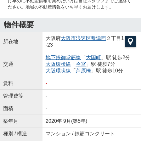
け早めに不動産情報を集めたい方は当社スタッフまでご連絡く
ださい。地域の不動産情報をいち早くお届けします。
物件概要
大阪府
大阪市浪速区
敷津西
２丁目1
所在地
-23
地下鉄御堂筋線
「
大国町
」駅 徒歩2分
交通
大阪環状線
「
今宮
」駅 徒歩7分
大阪環状線
「
芦原橋
」駅 徒歩10分
賃料
-
管理費等
-
面積
-
築年月
2020年 9月(築5年)
種別 / 構造
マンション / 鉄筋コンクリート