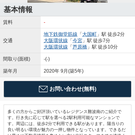
基本情報
賃料
-
地下鉄御堂筋線
「
大国町
」駅 徒歩2分
交通
大阪環状線
「
今宮
」駅 徒歩7分
大阪環状線
「
芦原橋
」駅 徒歩10分
間取り(面積)
-(-)
築年月
2020年 9月(築5年)
お問い合わせ(無料)
多くの方からご好評頂いているレジデンス難波南のご紹介で
す。行き先に応じて駅を選べる2駅利用可能なマンションで
す。周辺には、徒歩2分で利用できる駅があります。陽当りの
良い明るい環境が魅力の一押し物件となっています。できるだ