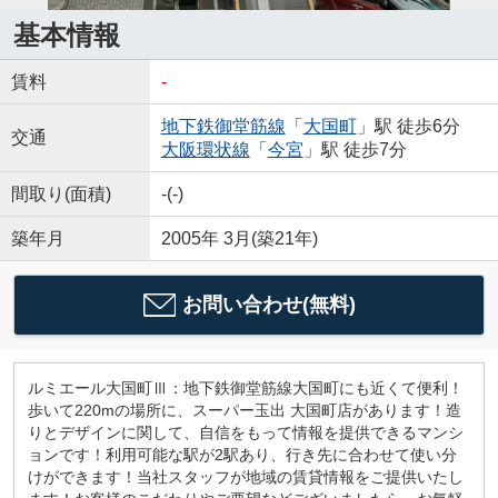
基本情報
賃料
-
地下鉄御堂筋線
「
大国町
」駅 徒歩6分
交通
大阪環状線
「
今宮
」駅 徒歩7分
間取り(面積)
-(-)
築年月
2005年 3月(築21年)
お問い合わせ(無料)
ルミエール大国町Ⅲ：地下鉄御堂筋線大国町にも近くて便利！
歩いて220mの場所に、スーパー玉出 大国町店があります！造
りとデザインに関して、自信をもって情報を提供できるマンシ
ョンです！利用可能な駅が2駅あり、行き先に合わせて使い分
けができます！当社スタッフが地域の賃貸情報をご提供いたし