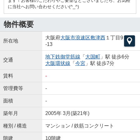
ます！お客様のこだわりやご要望などございましたら、お気軽
に当社へお問い合わせください(^_^)
物件概要
大阪府
大阪市浪速区
敷津西
１丁目9
所在地
-13
地下鉄御堂筋線
「
大国町
」駅 徒歩6分
交通
大阪環状線
「
今宮
」駅 徒歩7分
賃料
-
管理費等
-
面積
-
築年月
2005年 3月(築21年)
種別 / 構造
マンション / 鉄筋コンクリート
階建
10階建