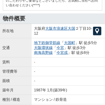
のこだわりやご要望などございましたら、お気軽に当社へお問
い合わせください(*^^*)
物件概要
大阪府
大阪市浪速区
大国
２丁目10-
所在地
12
地下鉄御堂筋線
「
大国町
」駅 徒歩5分
交通
大阪環状線
「
今宮
」駅 徒歩3分
南海高野線
「
今宮戎
」駅 徒歩8分
賃料
-
管理費等
-
面積
-
築年月
1987年 1月(築39年)
種別 / 構造
マンション / 鉄骨造