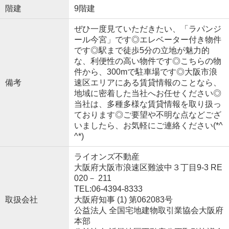
階建
9階建
ぜひ一度見ていただきたい、「ラパンジ
ール今宮」です◎エレベーター付き物件
です◎駅まで徒歩5分の立地が魅力的
な、利便性の高い物件です◎こちらの物
件から、300mで駐車場です◎大阪市浪
備考
速区エリアにある賃貸情報のことなら、
地域に密着した当社へお任せください◎
当社は、多種多様な賃貸情報を取り扱っ
ております◎ご要望や不明な点などござ
いましたら、お気軽にご連絡ください(*^
^*)
ライオンズ不動産
大阪府大阪市浪速区難波中３丁目9-3 RE
020－ 211
TEL:06-4394-8333
取扱会社
大阪府知事 (1) 第062083号
公益法人 全国宅地建物取引業協会大阪府
本部