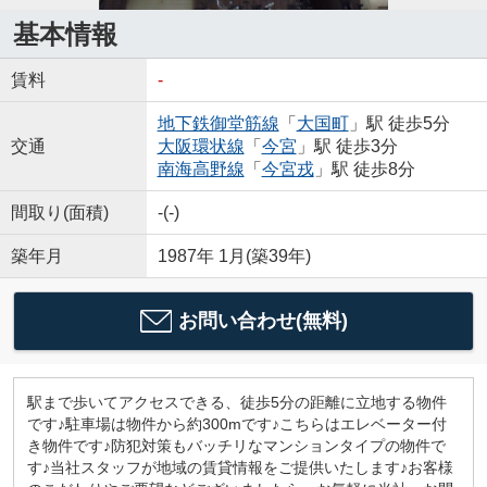
基本情報
賃料
-
地下鉄御堂筋線
「
大国町
」駅 徒歩5分
交通
大阪環状線
「
今宮
」駅 徒歩3分
南海高野線
「
今宮戎
」駅 徒歩8分
間取り(面積)
-(-)
築年月
1987年 1月(築39年)
お問い合わせ(無料)
駅まで歩いてアクセスできる、徒歩5分の距離に立地する物件
です♪駐車場は物件から約300mです♪こちらはエレベーター付
き物件です♪防犯対策もバッチリなマンションタイプの物件で
す♪当社スタッフが地域の賃貸情報をご提供いたします♪お客様