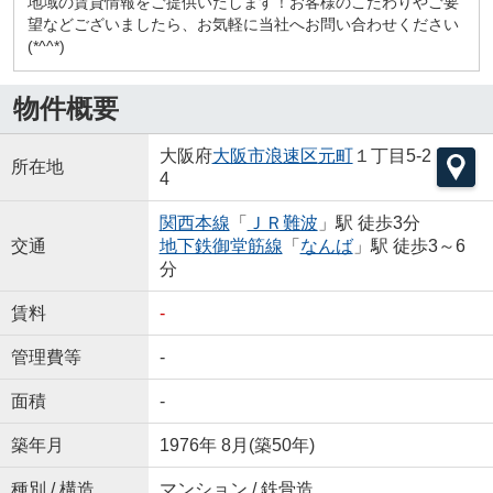
地域の賃貸情報をご提供いたします！お客様のこだわりやご要
望などございましたら、お気軽に当社へお問い合わせください
(*^^*)
物件概要
大阪府
大阪市浪速区
元町
１丁目5-2
所在地
4
関西本線
「
ＪＲ難波
」駅 徒歩3分
交通
地下鉄御堂筋線
「
なんば
」駅 徒歩3～6
分
賃料
-
管理費等
-
面積
-
築年月
1976年 8月(築50年)
種別 / 構造
マンション / 鉄骨造