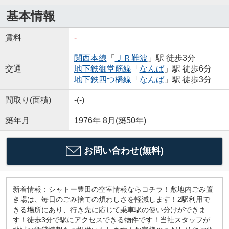
基本情報
賃料
-
関西本線
「
ＪＲ難波
」駅 徒歩3分
交通
地下鉄御堂筋線
「
なんば
」駅 徒歩6分
地下鉄四つ橋線
「
なんば
」駅 徒歩3分
間取り(面積)
-(-)
築年月
1976年 8月(築50年)
お問い合わせ(無料)
新着情報：シャトー豊田の空室情報ならコチラ！敷地内ごみ置
き場は、毎日のごみ捨ての煩わしさを軽減します！2駅利用で
きる場所にあり、行き先に応じて乗車駅の使い分けができま
す！徒歩3分で駅にアクセスできる物件です！当社スタッフが