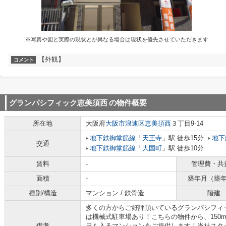
※写真や図と実際の現状とが異なる場合は現状を優先させていただきます
【外観】
コメント
グランパシフィック恵美須西
の物件概要
所在地
大阪府
大阪市浪速区
恵美須西
３丁目9-14
地下鉄御堂筋線
「
天王寺
」駅 徒歩15分
地下
交通
地下鉄御堂筋線
「
大国町
」駅 徒歩10分
賃料
-
管理費・共
面積
-
築年月（築
種別/構造
マンション / 鉄骨造
階建
多くの方からご好評頂いているグランパシフィ
は機械式駐車場あり！こちらの物件から、150
備考
日も入るマンションをご提供します！当社スタ