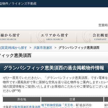
益物件／ライオンズ不動産
営業時間
(賃貸)地域から探す
>
大阪市浪速区
>
グランパシフィック恵美須西
フィック恵美須西
グランパシフィック恵美須西
の過去掲載物件情報
ぜひ一度見ていただきたい、「グランパシフィック恵美須西」です♪電車を
物件です♪通風良好で常に新鮮な空気を送り込む物件をご案内します♪エレ
域の賃貸情報をご提供いたします♪お客様のこだわりやご要望などござい
ださい(#^^#)
所在地
交通
地下鉄御堂筋線
「
天王寺
」駅 徒歩15分
築
大阪府
大阪市浪速区
恵美須西