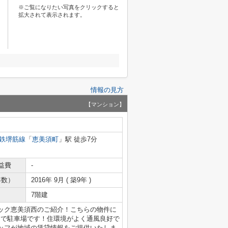
※ご覧になりたい写真をクリックすると
拡大されて表示されます。
情報の見方
【マンション】
鉄堺筋線
「
恵美須町
」駅 徒歩7分
益費
-
年数）
2016年 9月 ( 築9年 )
7階建
ック恵美須西のご紹介！こちらの物件に
mで駐車場です！住環境がよく通風良好で
ッフが地域の賃貸情報をご提供いたしま