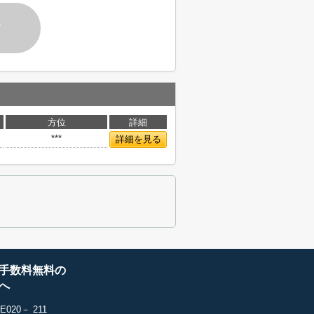
す
方位
詳細
***
詳細を見る
手数料無料の
へ
20－ 211