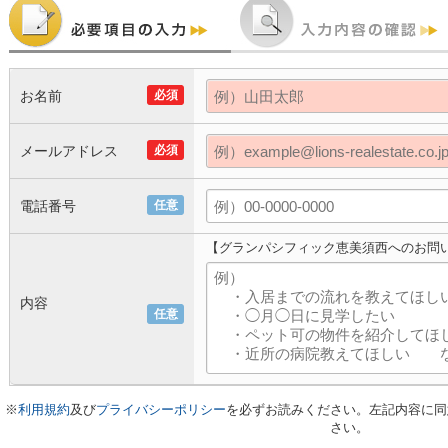
お名前
必須
メールアドレス
必須
電話番号
任意
【グランパシフィック恵美須西へのお問
内容
任意
※
利用規約
及び
プライバシーポリシー
を必ずお読みください。左記内容に同
さい。