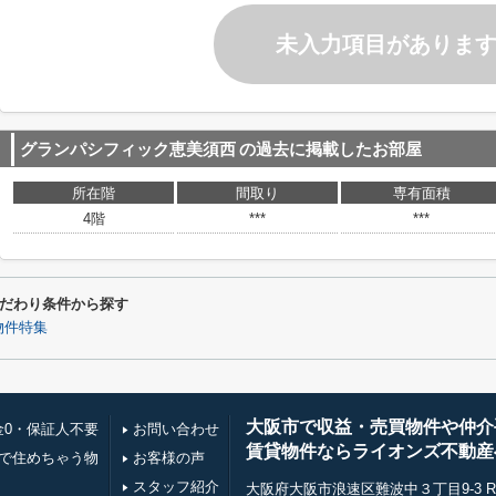
未入力項目がありま
グランパシフィック恵美須西
の過去に掲載したお部屋
所在階
間取り
専有面積
4階
***
***
だわり条件から探す
物件特集
大阪市で収益・売買物件や仲介
金0・保証人不要
お問い合わせ
賃貸物件ならライオンズ不動産
万で住めちゃう物
お客様の声
スタッフ紹介
大阪府大阪市浪速区難波中３丁目9-3 RE0