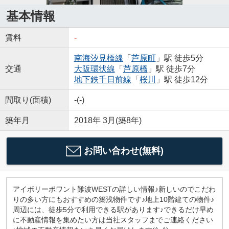
基本情報
賃料
-
南海汐見橋線
「
芦原町
」駅 徒歩5分
交通
大阪環状線
「
芦原橋
」駅 徒歩7分
地下鉄千日前線
「
桜川
」駅 徒歩12分
間取り(面積)
-(-)
築年月
2018年 3月(築8年)
お問い合わせ(無料)
アイボリーポワント難波WESTの詳しい情報♪新しいのでこだわ
りの多い方にもおすすめの築浅物件です♪地上10階建ての物件♪
周辺には、徒歩5分で利用できる駅があります♪できるだけ早め
に不動産情報を集めたい方は当社スタッフまでご連絡ください