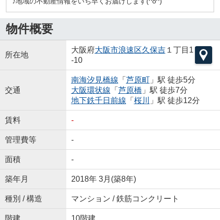
♪地域の不動産情報をいち早くお届けします(^o^)
物件概要
大阪府
大阪市浪速区
久保吉
１丁目1
所在地
-10
南海汐見橋線
「
芦原町
」駅 徒歩5分
交通
大阪環状線
「
芦原橋
」駅 徒歩7分
地下鉄千日前線
「
桜川
」駅 徒歩12分
賃料
-
管理費等
-
面積
-
築年月
2018年 3月(築8年)
種別 / 構造
マンション / 鉄筋コンクリート
階建
10階建