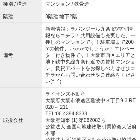
種別 / 構造
マンション / 鉄骨造
階建
8階建 地下2階
新着情報：ラパンジール九条IIの空室情
報ならコチラ！共用設備も充実した、一
押しのマンションです！駐車場まで200
mの物件、いかがでしょうか！エレベー
備考
ター付き物件です！大阪市西区エリアと
地下鉄中央線九条付近での賃貸マンショ
ン、賃貸アパートをお探しの方はぜひコ
チラからお問い合わせやご連絡をくださ
い(^_^)
ライオンズ不動産
大阪府大阪市浪速区難波中３丁目9-3 RE
020－ 211
TEL:06-4394-8333
取扱会社
大阪府知事 (1) 第062083号
公益法人 全国宅地建物取引業協会大阪府
本部
公益法人 近畿地区不動産公正取引協議会