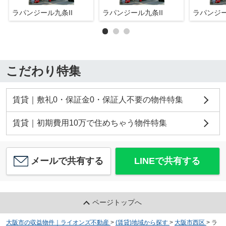
ラパンジール九条II
ラパンジール九条II
ラパンジー
こだわり特集
賃貸｜敷礼0・保証金0・保証人不要の物件特集
賃貸｜初期費用10万で住めちゃう物件特集
メールで共有する
LINEで共有する
ページトップへ
大阪市の収益物件｜ライオンズ不動産
>
(賃貸)地域から探す
>
大阪市西区
>
ラ