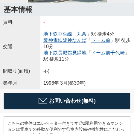
基本情報
賃料
-
地下鉄中央線
「
九条
」駅 徒歩4分
阪神電鉄阪神なんば
「
ドーム前
」駅 徒歩
交通
10分
地下鉄長堀鶴見緑地
「
ドーム前千代崎
」
駅 徒歩11分
間取り(面積)
-(-)
築年月
1996年 3月(築30年)
お問い合わせ(無料)
こちらの物件はエレベーター付きです◎2駅利用できるマンシ
ョンは電車での移動が便利です◎室内設備や機能性にこだわっ