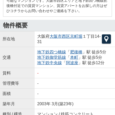
可能なマンションです。大阪市西区エリアと地下鉄四つ橋線肥
後橋付近での賃貸マンション、賃貸アパートをお探しの方はぜ
ひコチラからお問い合わせやご連絡を下さい。
物件概要
大阪府
大阪市西区
京町堀
１丁目14-
所在地
31
地下鉄四つ橋線
「
肥後橋
」駅 徒歩5分
交通
地下鉄御堂筋線
「
本町
」駅 徒歩5分
地下鉄中央線
「
阿波座
」駅 徒歩12分
賃料
-
管理費等
-
面積
-
築年月
2003年 3月(築23年)
種別 / 構造
マンション / 鉄筋コンクリート