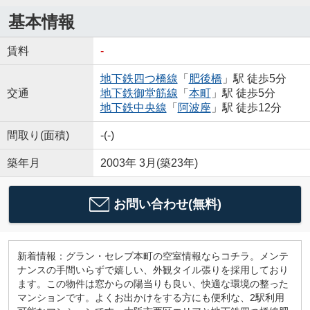
基本情報
賃料
-
地下鉄四つ橋線
「
肥後橋
」駅 徒歩5分
交通
地下鉄御堂筋線
「
本町
」駅 徒歩5分
地下鉄中央線
「
阿波座
」駅 徒歩12分
間取り(面積)
-(-)
築年月
2003年 3月(築23年)
お問い合わせ(無料)
新着情報：グラン・セレブ本町の空室情報ならコチラ。メンテ
ナンスの手間いらずで嬉しい、外観タイル張りを採用しており
ます。この物件は窓からの陽当りも良い、快適な環境の整った
マンションです。よくお出かけをする方にも便利な、2駅利用