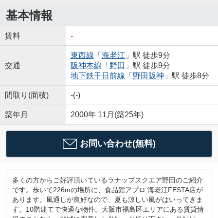
基本情報
賃料
-
東西線
「
海老江
」駅 徒歩9分
交通
阪神本線
「
野田
」駅 徒歩9分
地下鉄千日前線
「
野田阪神
」駅 徒歩8分
間取り(面積)
-(-)
築年月
2000年 11月(築25年)
お問い合わせ(無料)
多くの方からご好評頂いているラナップスクエア野田のご紹介
です。歩いて226mの場所に、食品館アプロ 海老江FESTA店が
あります。風通しが良好なので、夏も涼しい風がはいってきま
す。10階建てで快適な物件。大阪市福島区エリアにある賃貸情