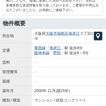
報のことなら、地域に密着した当社へお任せ下さい。当社は、
多種多様な賃貸情報を取り扱っております。ご要望や不明な点
などございましたら、お気軽にご連絡下さい。
物件概要
大阪府
大阪市福島区
海老江
３丁目1
所在地
-6
東西線
「
海老江
」駅 徒歩9分
交通
阪神本線
「
野田
」駅 徒歩8～9分
賃料
-
管理費等
-
面積
-
築年月
2000年 11月(築25年)
種別 / 構造
マンション / 鉄筋コンクリート