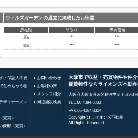
ウィルズガーデン
の過去に掲載したお部屋
所在階
間取り
専有面積
1階
***
***
1階
***
***
大阪市で収益・売買物件や仲介
金0・保証人不要
お問い合わせ
賃貸物件ならライオンズ不動産
万で住めちゃう物
お客様の声
スタッフ紹介
大阪府大阪市浪速区難波中３丁目9-3 RE0
デザイナーズマ
周辺施設検索
TEL:06-4394-8333
FAX:06-4394-8334
Copyright(c) ライオンズ不動産
（売買）
All Rights Reserved.
の豪邸（売買）