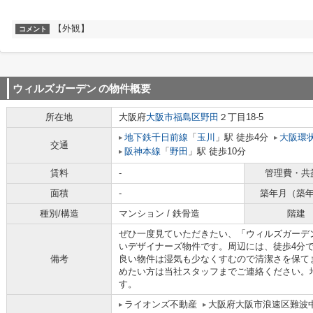
【外観】
コメント
ウィルズガーデン
の物件概要
所在地
大阪府
大阪市福島区
野田
２丁目18-5
地下鉄千日前線
「
玉川
」駅 徒歩4分
大阪環
交通
阪神本線
「
野田
」駅 徒歩10分
賃料
-
管理費・共
面積
-
築年月（築
種別/構造
マンション / 鉄骨造
階建
ぜひ一度見ていただきたい、「ウィルズガーデ
いデザイナーズ物件です。周辺には、徒歩4分
備考
良い物件は湿気も少なくすむので清潔さを保て
めたい方は当社スタッフまでご連絡ください。
す。
ライオンズ不動産
大阪府大阪市浪速区難波中３丁