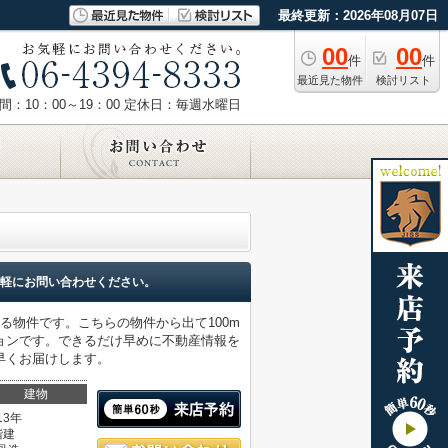
最終更新：2026年08月07日
00
00
件
件
最近見た物件
検討リスト
：10：00～19：00
定休日：毎週水曜日
軽にお問い合わせください。
る物件です。こちらの物件から出て100m
ョンです。できるだけ早めに不動産情報を
早くお届けします。
建物
13年
階建