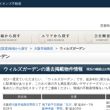
イオンズ不動産
営業時間
(賃貸)地域から探す
>
大阪市福島区
>
ウィルズガーデン
ーデン
ウィルズガーデン
の過去掲載物件情報
現況の確認はお気
ぜひ一度見ていただきたい、「ウィルズガーデン」です。徒歩4分に駅があ
に駐車場があります。こだわり派の方も満足度の高いデザイナーズマンシ
集めたい方は当社スタッフまでご連絡ください。地域の不動産情報をいち
所在地
交通
築
大阪府
大阪市福島区
野田
２丁
地下鉄千日前線
「
玉川
」駅 徒歩4～7分
3
目18-5
阪神本線
「
野田
」駅 徒歩10分