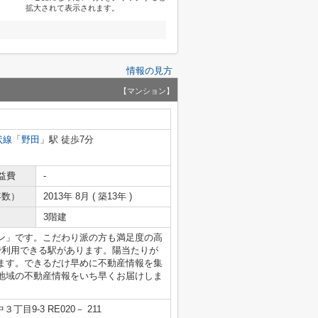
拡大されて表示されます。
情報の見方
【マンション】
状線
「
野田
」駅 徒歩7分
益費
-
年数）
2013年 8月 ( 築13年 )
3階建
ン」です。こだわり派の方も満足度の高
で利用できる駅があります。陽当たりが
ます。できるだけ早めに不動産情報を集
地域の不動産情報をいち早くお届けしま
目9-3 RE020－ 211