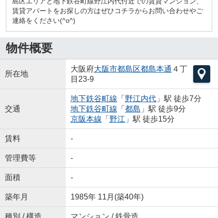
島区エリアと地下鉄谷町線野江内代付近での賃貸マンション、
賃貸アパートをお探しの方はぜひコチラからお問い合わせやご
連絡をください(^o^)
物件概要
大阪府
大阪市都島区
都島本通
４丁
所在地
目23-9
地下鉄谷町線
「
野江内代
」駅 徒歩7分
交通
地下鉄谷町線
「
都島
」駅 徒歩9分
京阪本線
「
野江
」駅 徒歩15分
賃料
-
管理費等
-
面積
-
築年月
1985年 11月(築40年)
種別 / 構造
マンション / 鉄骨造