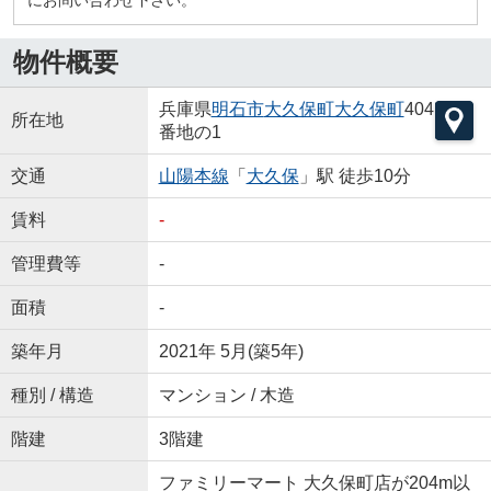
物件概要
兵庫県
明石市
大久保町大久保町
404
所在地
番地の1
交通
山陽本線
「
大久保
」駅 徒歩10分
賃料
-
管理費等
-
面積
-
築年月
2021年 5月(築5年)
種別 / 構造
マンション / 木造
階建
3階建
ファミリーマート 大久保町店が204m以