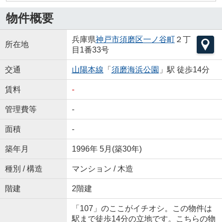
物件概要
兵庫県
神戸市須磨区
一ノ谷町
２丁
所在地
目1番33号
交通
山陽本線
「
須磨海浜公園
」駅 徒歩14分
賃料
-
管理費等
-
面積
-
築年月
1996年 5月(築30年)
種別 / 構造
マンション / 木造
階建
2階建
「107」のここがイチオシ。この物件は
駅まで徒歩14分の立地です。こちらの物