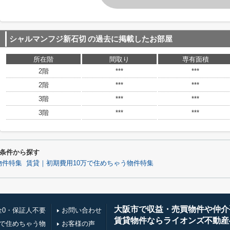
シャルマンフジ新石切
の過去に掲載したお部屋
所在階
間取り
専有面積
2階
***
***
2階
***
***
3階
***
***
3階
***
***
条件から探す
物件特集
賃貸｜初期費用10万で住めちゃう物件特集
大阪市で収益・売買物件や仲介
金0・保証人不要
お問い合わせ
賃貸物件ならライオンズ不動産
万で住めちゃう物
お客様の声