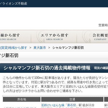
／ライオンズ不動産
営業時間
(賃貸)地域から探す
>
東大阪市
>
シャルマンフジ新石切
フジ新石切
シャルマンフジ新石切
の過去掲載物件情報
現況の確
こちらの物件から出て100mに駐車場があります。陽当たりが良好なマン
件となっています。付近に駅が2つあるので、経路を用途や行き先によっ
歩11分に立地しています。東大阪市エリアと近鉄けいはんな線新石切付近
しの方はぜひコチラからお問い合わせやご連絡を下さい。
所在地
交通
近鉄けいはんな線
「
新石切
」駅 徒歩11分
築