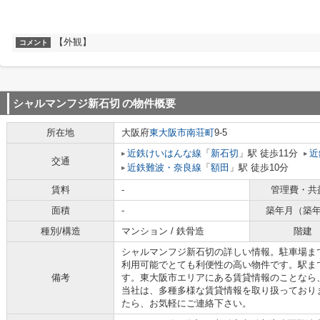
【外観】
コメント
シャルマンフジ新石切
の物件概要
所在地
大阪府
東大阪市
南荘町
9-5
近鉄けいはんな線
「
新石切
」駅 徒歩11分
近
交通
近鉄難波・奈良線
「
額田
」駅 徒歩10分
賃料
-
管理費・共
面積
-
築年月（築
種別/構造
マンション / 鉄骨造
階建
シャルマンフジ新石切の詳しい情報。駐車場まで
利用可能でとても利便性の高い物件です。駅ま
備考
す。東大阪市エリアにある賃貸情報のことなら
当社は、多種多様な賃貸情報を取り扱っており
たら、お気軽にご連絡下さい。