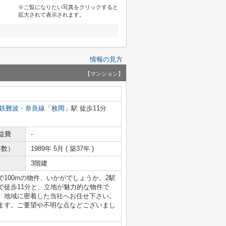
※ご覧になりたい写真をクリックすると
拡大されて表示されます。
情報の見方
【マンション】
鉄難波・奈良線
「
枚岡
」駅 徒歩11分
益費
-
年数）
1989年 5月 ( 築37年 )
3階建
100mの物件、いかがでしょうか。2駅
で徒歩11分と、立地が魅力的な物件で
、地域に密着した当社へお任せ下さい。
ます。ご要望や不明な点などございまし