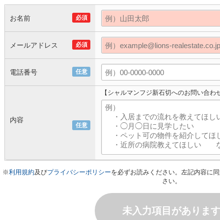
お名前
必須
メールアドレス
必須
電話番号
任意
【シャルマンフジ新石切へのお問い合わ
内容
任意
※
利用規約
及び
プライバシーポリシー
を必ずお読みください。左記内容に同
さい。
未入力項目がありま