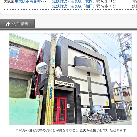
大阪府
東大阪市
南荘町
9-5
近鉄難波・奈良線
「
枚岡
」駅 徒歩11分
3
近鉄難波・奈良線
「
額田
」駅 徒歩10分
鉄
物件情報
※写真や図と実際の現状とが異なる場合は現状を優先させていただきます