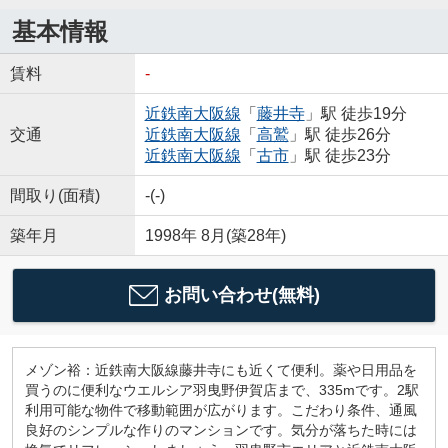
基本情報
賃料
-
近鉄南大阪線
「
藤井寺
」駅 徒歩19分
交通
近鉄南大阪線
「
高鷲
」駅 徒歩26分
近鉄南大阪線
「
古市
」駅 徒歩23分
間取り(面積)
-(-)
築年月
1998年 8月(築28年)
お問い合わせ(無料)
メゾン裕：近鉄南大阪線藤井寺にも近くて便利。薬や日用品を
買うのに便利なウエルシア羽曳野伊賀店まで、335mです。2駅
利用可能な物件で移動範囲が広がります。こだわり条件、通風
良好のシンプルな作りのマンションです。気分が落ちた時には