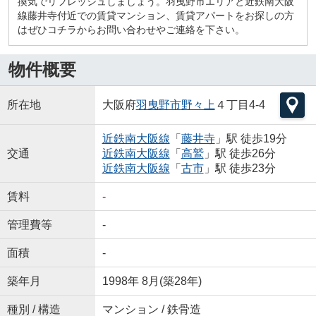
換気でリフレッシュしましょう。羽曳野市エリアと近鉄南大阪
線藤井寺付近での賃貸マンション、賃貸アパートをお探しの方
はぜひコチラからお問い合わせやご連絡を下さい。
物件概要
所在地
大阪府
羽曳野市
野々上
４丁目4-4
近鉄南大阪線
「
藤井寺
」駅 徒歩19分
交通
近鉄南大阪線
「
高鷲
」駅 徒歩26分
近鉄南大阪線
「
古市
」駅 徒歩23分
賃料
-
管理費等
-
面積
-
築年月
1998年 8月(築28年)
種別 / 構造
マンション / 鉄骨造