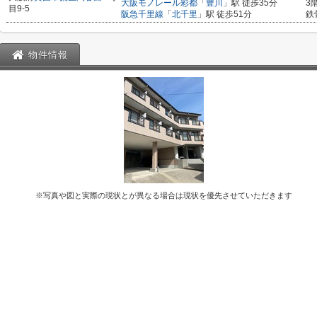
大阪モノレール彩都
「
豊川
」駅 徒歩35分
3
目9-5
阪急千里線
「
北千里
」駅 徒歩51分
鉄
物件情報
※写真や図と実際の現状とが異なる場合は現状を優先させていただきます