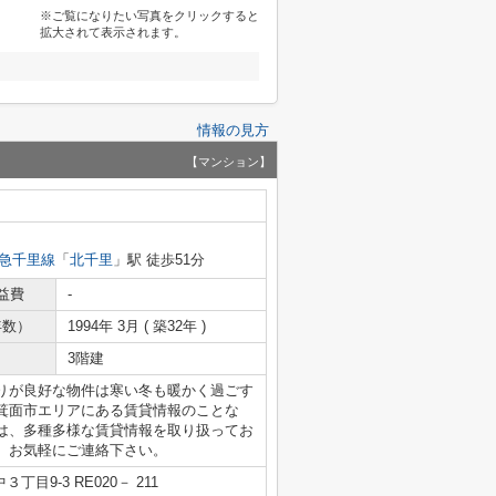
※ご覧になりたい写真をクリックすると
拡大されて表示されます。
情報の見方
【マンション】
急千里線
「
北千里
」駅 徒歩51分
益費
-
年数）
1994年 3月 ( 築32年 )
3階建
りが良好な物件は寒い冬も暖かく過ごす
箕面市エリアにある賃貸情報のことな
は、多種多様な賃貸情報を取り扱ってお
、お気軽にご連絡下さい。
目9-3 RE020－ 211