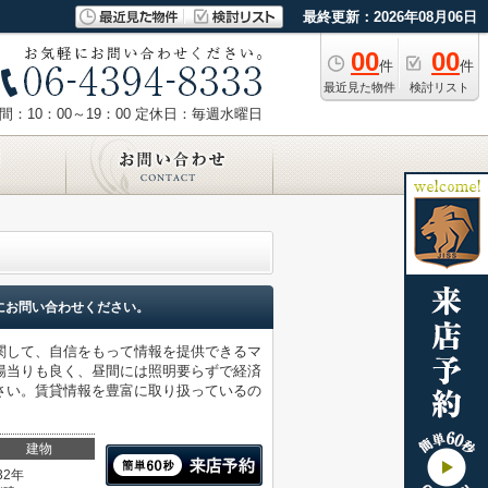
最終更新：2026年08月06日
00
00
件
件
最近見た物件
検討リスト
：10：00～19：00
定休日：毎週水曜日
にお問い合わせください。
関して、自信をもって情報を提供できるマ
陽当りも良く、昼間には照明要らずで経済
さい。賃貸情報を豊富に取り扱っているの
建物
32年