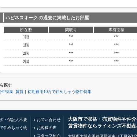
ハピネスオーク
の過去に掲載したお部屋
所在階
間取り
専有面積
1階
***
***
1階
***
***
2階
***
***
2階
***
***
ら探す
物件特集
賃貸｜初期費用10万で住めちゃう物件特集
大阪市で収益・売買物件や仲介
金0・保証人不要
お問い合わせ
賃貸物件ならライオンズ不動産
万で住めちゃう物
お客様の声
スタッフ紹介
大阪府大阪市浪速区難波中３丁目9-3 RE0