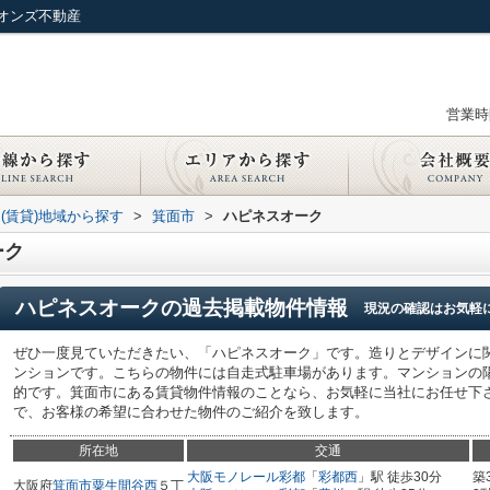
オンズ不動産
営業時間
(賃貸)地域から探す
>
箕面市
>
ハピネスオーク
ーク
ハピネスオーク
の過去掲載物件情報
現況の確認はお気軽
ぜひ一度見ていただきたい、「ハピネスオーク」です。造りとデザインに
ンションです。こちらの物件には自走式駐車場があります。マンションの
的です。箕面市にある賃貸物件情報のことなら、お気軽に当社にお任せ下
で、お客様の希望に合わせた物件のご紹介を致します。
所在地
交通
大阪モノレール彩都
「
彩都西
」駅 徒歩30分
築
大阪府
箕面市
粟生間谷西
５丁