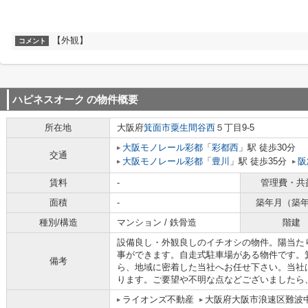
【外観】
コメント
ハピネスオーク
の物件概要
所在地
大阪府
箕面市
粟生間谷西
５丁目9-5
大阪モノレール彩都
「
彩都西
」駅 徒歩30分
交通
大阪モノレール彩都
「
豊川
」駅 徒歩35分
阪
賃料
-
管理費・共
面積
-
築年月（築
種別/構造
マンション / 鉄骨造
階建
設備良し・外観良しのイチオシの物件。陽当た
事ができます。自走式駐車場がある物件です。
備考
ら、地域に密着した当社へお任せ下さい。当社
ります。ご要望や不明な点などございましたら
ライオンズ不動産
大阪府大阪市浪速区難波中３丁