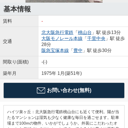
基本情報
賃料
-
北大阪急行電鉄
「
桃山台
」駅 徒歩13分
大阪モノレール本線
「
千里中央
」駅 徒歩
交通
28分
阪急宝塚本線
「
豊中
」駅 徒歩30分
間取り(面積)
-(-)
築年月
1975年 1月(築51年)
お問い合わせ(無料)
ハイツ泉ヶ丘：北大阪急行電鉄桃山台にも近くて便利。陽が当
たるマンションは湿気も少なく健康な毎日を過ごせます。駐車
場まで100mの物件、いかがでしょうか。外装にこだわったオ