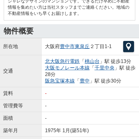
シャレなデザインのマンションです。できるだけ早めに不動産
情報を集めたい方は当社スタッフまでご連絡ください。地域の
不動産情報をいち早くお届けします。
物件概要
所在地
大阪府
豊中市
東泉丘
２丁目1-1
北大阪急行電鉄
「
桃山台
」駅 徒歩13分
大阪モノレール本線
「
千里中央
」駅 徒歩
交通
28分
阪急宝塚本線
「
豊中
」駅 徒歩30分
賃料
-
管理費等
-
面積
-
築年月
1975年 1月(築51年)