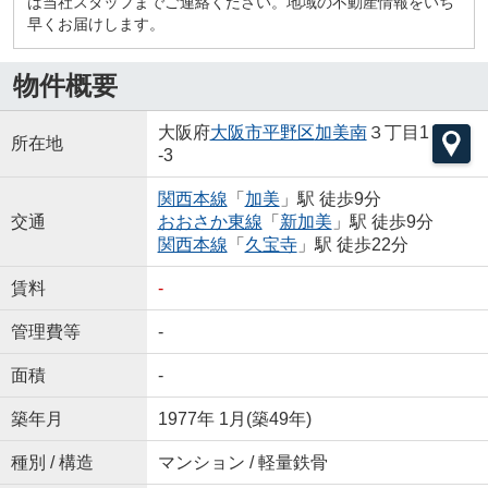
は当社スタッフまでご連絡ください。地域の不動産情報をいち
早くお届けします。
物件概要
大阪府
大阪市平野区
加美南
３丁目1
所在地
-3
関西本線
「
加美
」駅 徒歩9分
交通
おおさか東線
「
新加美
」駅 徒歩9分
関西本線
「
久宝寺
」駅 徒歩22分
賃料
-
管理費等
-
面積
-
築年月
1977年 1月(築49年)
種別 / 構造
マンション / 軽量鉄骨