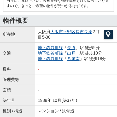
当社にご連絡下さい。多種多様な物件情報を取り扱っておりま
すので、きっとご希望の物件が見つかるはずです。
物件概要
大阪府
大阪市平野区
長吉長原
３丁
所在地
目5-30
地下鉄谷町線
「
長原
」駅 徒歩5分
交通
地下鉄谷町線
「
出戸
」駅 徒歩10分
地下鉄谷町線
「
八尾南
」駅 徒歩18分
賃料
-
管理費等
-
面積
-
築年月
1988年 10月(築37年)
種別 / 構造
マンション / 鉄骨造