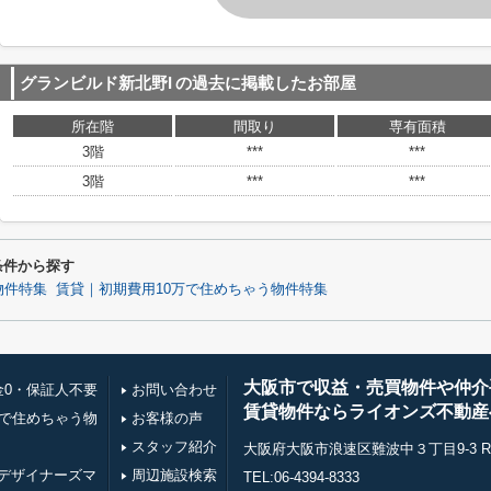
グランビルド新北野I
の過去に掲載したお部屋
所在階
間取り
専有面積
3階
***
***
3階
***
***
条件から探す
物件特集
賃貸｜初期費用10万で住めちゃう物件特集
大阪市で収益・売買物件や仲介
金0・保証人不要
お問い合わせ
賃貸物件ならライオンズ不動産
万で住めちゃう物
お客様の声
スタッフ紹介
大阪府大阪市浪速区難波中３丁目9-3 RE0
デザイナーズマ
周辺施設検索
TEL:06-4394-8333