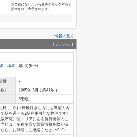
※ご覧になりたい写真をクリックすると
拡大されて表示されます。
情報の見方
【マンション】
線
「
塚本
」駅 徒歩6分
益費
-
年数）
1985年 3月 ( 築41年 )
5階建
野I」です♪綺麗好きな方にも満足の内
て駅を選べる2駅利用可能な物件です♪
大阪市淀川区エリアにある賃貸情報のこ
♪当社は、多種多様な賃貸情報を取り扱
ら、お気軽にご連絡ください(^_^)