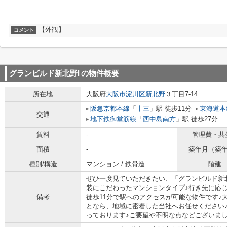
【外観】
コメント
グランビルド新北野I
の物件概要
所在地
大阪府
大阪市淀川区
新北野
３丁目7-14
阪急京都本線
「
十三
」駅 徒歩11分
東海道本
交通
地下鉄御堂筋線
「
西中島南方
」駅 徒歩27分
賃料
-
管理費・共
面積
-
築年月（築
種別/構造
マンション / 鉄骨造
階建
ぜひ一度見ていただきたい、「グランビルド新北
装にこだわったマンションタイプ♪行き先に応じ
備考
徒歩11分で駅へのアクセスが可能な物件です♪
となら、地域に密着した当社へお任せください
っております♪ご要望や不明な点などございました