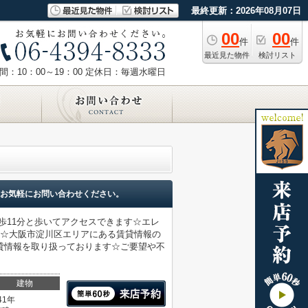
最終更新：2026年08月07日
00
00
件
件
最近見た物件
検討リスト
：10：00～19：00
定休日：毎週水曜日
お気軽にお問い合わせください。
歩11分と歩いてアクセスできます☆エレ
す☆大阪市淀川区エリアにある賃貸情報の
貸情報を取り扱っております☆ご要望や不
建物
41年