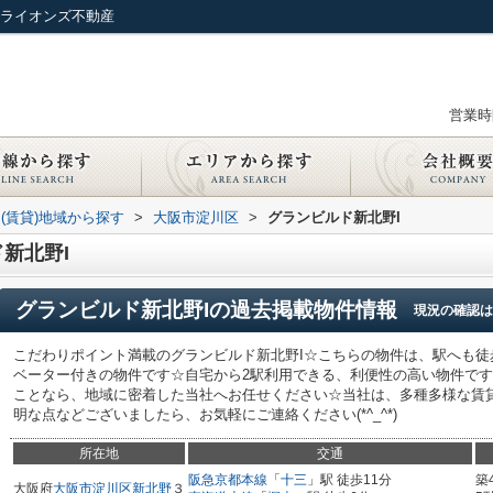
／ライオンズ不動産
営業時間
(賃貸)地域から探す
>
大阪市淀川区
>
グランビルド新北野I
新北野I
グランビルド新北野I
の過去掲載物件情報
現況の確認は
こだわりポイント満載のグランビルド新北野I☆こちらの物件は、駅へも徒
ベーター付きの物件です☆自宅から2駅利用できる、利便性の高い物件で
ことなら、地域に密着した当社へお任せください☆当社は、多種多様な賃
明な点などございましたら、お気軽にご連絡ください(*^_^*)
所在地
交通
阪急京都本線
「
十三
」駅 徒歩11分
築
大阪府
大阪市淀川区
新北野
３