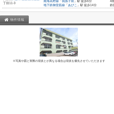
南海高野線
「
我孫子前
」駅 徒歩6分
4
丁目11-3
地下鉄御堂筋線
「
あびこ
」駅 徒歩14分
鉄
物件情報
※写真や図と実際の現状とが異なる場合は現状を優先させていただきます