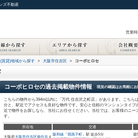
ンズ不動産
営業時間
(賃貸)地域から探す
>
大阪市住吉区
>
コーポヒロセ
セ
コーポヒロセ
の過去掲載物件情報
現況の確認はお気軽にお
こちらの物件から394m以内に「万代 住吉沢之町店」があります。こちら
分と、駅近でアクセスも良好な物件です。安心と信頼のマンションタイプ
近で物件をお探しなら、当社にお任せください。当社では、お客様のニー
す。
所在地
交通
阪和線
「
我孫子町
」駅 徒歩5分
築
大阪府
大阪市住吉区
南住吉
４