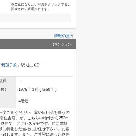
※ご覧になりたい写真をクリックすると
拡大されて表示されます。
情報の見方
【マンション】
「
我孫子前
」駅 徒歩6分
益費
-
年数）
1976年 1月 ( 築50年 )
4階建
一度ご覧ください。薬や日用品を買うの
南住吉店」が、こちらの物件から252m
る物件で、アクセス良好です。自走式駐
域に特化した当社にお任せ下さい。お客
ト致します。また、ご希望に適した物件