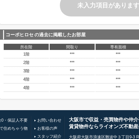
未入力項目がありま
コーポヒロセ
の過去に掲載したお部屋
所在階
間取り
専有面積
1階
***
***
2階
***
***
3階
***
***
4階
***
***
4階
***
***
大阪市で収益・売買物件や仲介
金0・保証人不要
お問い合わせ
賃貸物件ならライオンズ不動産
万で住めちゃう物
お客様の声
スタッフ紹介
大阪府大阪市浪速区難波中３丁目9-3 RE0