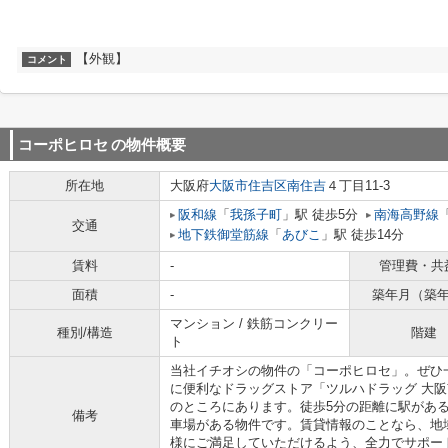
【外観】
コメント
コーポヒロセ
の物件概要
所在地
大阪府
大阪市住吉区
南住吉
４丁目11-3
阪和線
「
我孫子町
」駅 徒歩5分
南海高野線
交通
地下鉄御堂筋線
「
あびこ
」駅 徒歩14分
賃料
-
管理費・共
面積
-
築年月（築
マンション / 鉄筋コンクリー
種別/構造
階建
ト
当社イチオシの物件の「コーポヒロセ」。ぜひ
に便利なドラッグストア「ツルハドラッグ 大阪
のところにあります。徒歩5分の距離に駅があ
備考
車場がある物件です。賃貸情報のことなら、地
様にご満足していただけるよう、全力でサポー