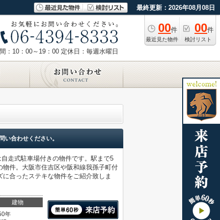
最終更新：2026年08月08日
00
00
件
件
最近見た物件
検討リスト
：10：00～19：00
定休日：毎週水曜日
問い合わせください。
は自走式駐車場付きの物件です。駅まで5
の物件。大阪市住吉区や阪和線我孫子町付
ズに合ったステキな物件をご紹介致しま
建物
50年