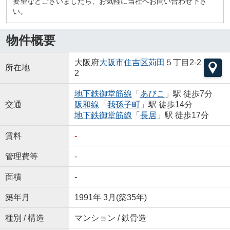
要望などございましたら、お気軽に当社へお問い合わせ下さ
い。
物件概要
大阪府
大阪市住吉区
苅田
５丁目2-2
所在地
2
地下鉄御堂筋線
「
あびこ
」駅 徒歩7分
交通
阪和線
「
我孫子町
」駅 徒歩14分
地下鉄御堂筋線
「
長居
」駅 徒歩17分
賃料
-
管理費等
-
面積
-
築年月
1991年 3月(築35年)
種別 / 構造
マンション / 鉄骨造