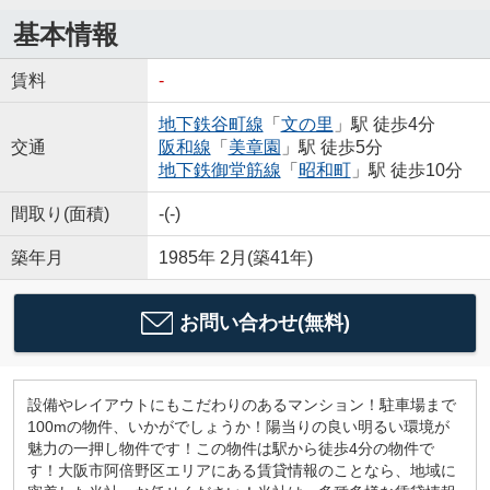
基本情報
賃料
-
地下鉄谷町線
「
文の里
」駅 徒歩4分
交通
阪和線
「
美章園
」駅 徒歩5分
地下鉄御堂筋線
「
昭和町
」駅 徒歩10分
間取り(面積)
-(-)
築年月
1985年 2月(築41年)
お問い合わせ(無料)
設備やレイアウトにもこだわりのあるマンション！駐車場まで
100mの物件、いかがでしょうか！陽当りの良い明るい環境が
魅力の一押し物件です！この物件は駅から徒歩4分の物件で
す！大阪市阿倍野区エリアにある賃貸情報のことなら、地域に