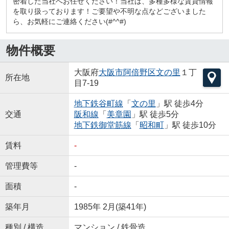
密着した当社へお任せください！当社は、多種多様な賃貸情報
を取り扱っております！ご要望や不明な点などございました
ら、お気軽にご連絡ください(#^^#)
物件概要
大阪府
大阪市阿倍野区
文の里
１丁
所在地
目7-19
地下鉄谷町線
「
文の里
」駅 徒歩4分
交通
阪和線
「
美章園
」駅 徒歩5分
地下鉄御堂筋線
「
昭和町
」駅 徒歩10分
賃料
-
管理費等
-
面積
-
築年月
1985年 2月(築41年)
種別 / 構造
マンション / 鉄骨造